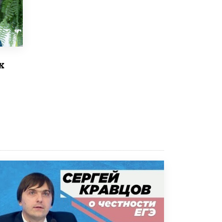
Рособрнадзор ответил на жалобы
школьников на ошибки в ЕГЭ по
русскому
8 ИЮНЯ /
ЕГЭ И ОГЭ
Школа «СКОЛКА» и Госкорпорация
х
«Росатом» подписали соглашение о
сотрудничестве
8 ИЮНЯ /
ОБРАЗОВАТЕЛЬНАЯ ПОЛИТИКА
Депутаты призвали не отклонять
дипломы только из-за не пройденного
антиплагиата
5 ИЮНЯ /
ЧТО ПРОИСХОДИТ?
Минпросвещения просят добавить в
школьные учебники примеры женщин-
инженеров
5 ИЮНЯ /
УЧЕБНИКИ
Уличенный в списывании школьник
вернул себе призовое место на
олимпиаде через суд