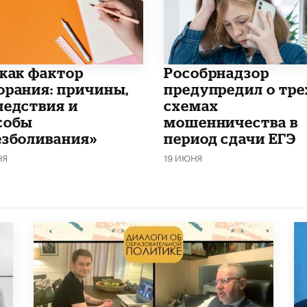
 как фактор
Рособрнадзор
орания: причины,
предупредил о тре
ледствия и
схемах
собы
мошенничества в
езболивания»
период сдачи ЕГЭ
НЯ
19 ИЮНЯ