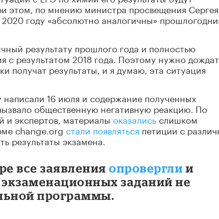
При этом, по мнению министра просвещения Сергея
в 2020 году «абсолютно аналогичны» прошлогодни
ичный результату прошлого года и полностью
ия с результатом 2018 года. Поэтому нужно дождат
и получат результаты, и я думаю, эта ситуация
у написали 16 июля и содержание полученных
вызвало общественную негативную реакцию. По
й и экспертов, материалы
оказались
слишком
рме change.org
стали появляться
петиции с разли
ь результаты экзамена.
ре все заявления
опровергли
и
ь экзаменационных заданий не
льной программы.