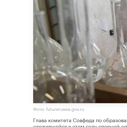
Фото: futurerussia.gov.ru
Глава комитета Совфеда по образов
сложившейся в этом году спорной си