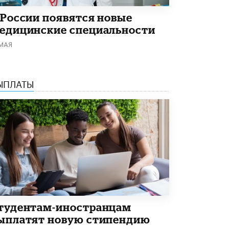
Академик РАН предупредил, что
 России появятся новые
ChatGPT отучит школьников думать
едицинские специальности
1 ИЮНЯ /
ШКОЛЬНИКИ
 МАЯ
ЫПЛАТЫ
тудентам-иностранцам
ыплатят новую стипендию