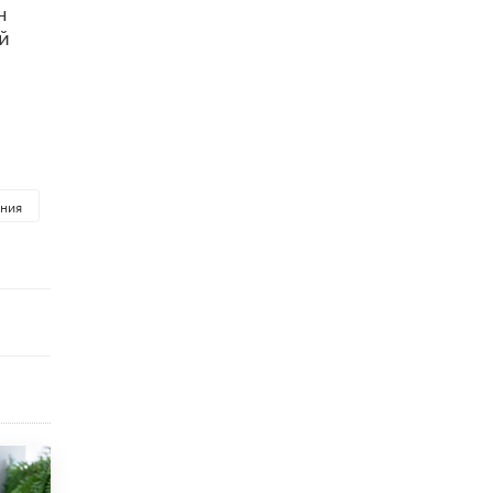
н
исторические объекты
й
11 ИЮНЯ /
ГОРОДСКОЕ ОБРАЗОВАНИЕ
​Почти 50 новых объектов образования
открыли в этом учебном году в Москве
10 ИЮНЯ /
ГОРОДСКОЕ ОБРАЗОВАНИЕ
Госдума приняла закон о детских SIM-
картах
ния
10 ИЮНЯ /
ДЕТИ
Глава СПЧ предложил вернуть в школы
устные переходные экзамены
9 ИЮНЯ /
КАЧЕСТВО ОБРАЗОВАНИЯ
​Объединяя дошкольный мир
8 ИЮНЯ /
АНОНС
«Сколково» и ГК «Просвещение»
анонсировали запуск акселератора
технологических решений для всех
уровней образования
8 ИЮНЯ /
ЧТО ПРОИСХОДИТ?