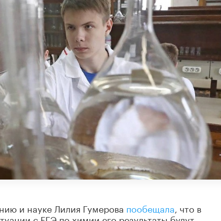
анию и науке Лилия Гумерова
пообещала
, что в
туации с ЕГЭ по химии его результаты будут