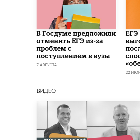
В Госдуме предложили
​ЕГЭ
отменить ЕГЭ из-за
выг
проблем с
пос
поступлением в вузы
спо
«об
7 АВГУСТА
22 ИЮ
ВИДЕО