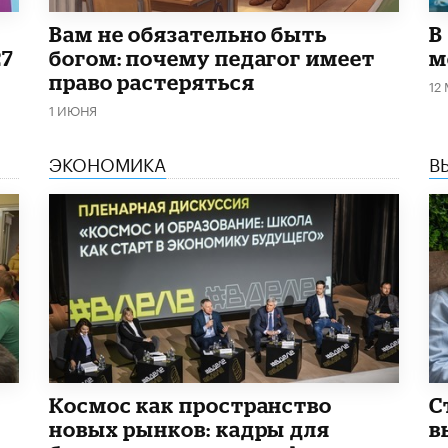
​Вам не обязательно быть
В
27
богом: почему педагог имеет
м
право растеряться
12
1 ИЮНЯ
ЭКОНОМИКА
В
Космос как пространство
С
новых рынков: кадры для
в