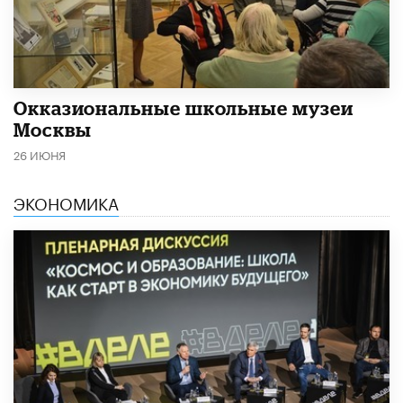
​Окказиональные школьные музеи
Москвы
26 ИЮНЯ
ЭКОНОМИКА