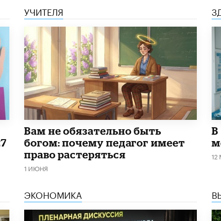
УЧИТЕЛЯ
З
​Вам не обязательно быть
В
27
богом: почему педагог имеет
м
право растеряться
12
1 ИЮНЯ
ЭКОНОМИКА
В