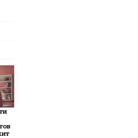
9 ИЮНЯ /
КАЧЕСТВО ОБРАЗОВАНИЯ
​Объединяя дошкольный мир
8 ИЮНЯ /
АНОНС
«Сколково» и ГК «Просвещение»
анонсировали запуск акселератора
технологических решений для всех
уровней образования
8 ИЮНЯ /
ЧТО ПРОИСХОДИТ?
Рособрнадзор ответил на жалобы
школьников на ошибки в ЕГЭ по
русскому
8 ИЮНЯ /
ЕГЭ И ОГЭ
Школа «СКОЛКА» и Госкорпорация
«Росатом» подписали соглашение о
сотрудничестве
ти
8 ИЮНЯ /
ОБРАЗОВАТЕЛЬНАЯ ПОЛИТИКА
тов
Депутаты призвали не отклонять
жит
дипломы только из-за не пройденного
антиплагиата