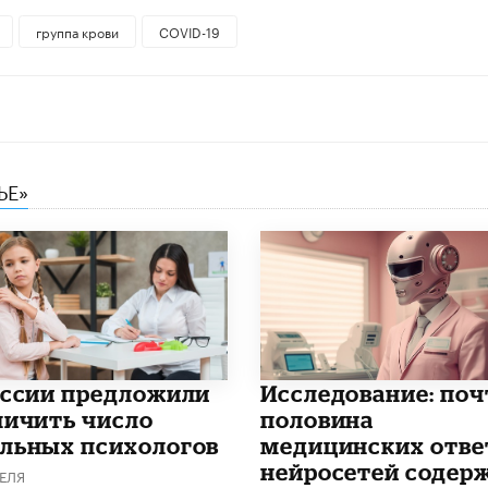
группа крови
COVID-19
ЬЕ»
оссии предложили
Исследование: поч
личить число
половина
льных психологов
медицинских отве
нейросетей содер
ЕЛЯ