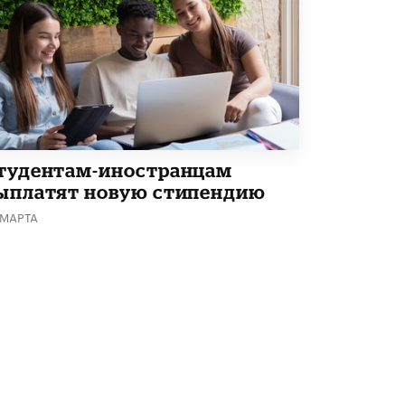
В Госдуме предложили запустить
программу «Выпускной кешбэк» для
тех, кто сдал ЕГЭ и ОГЭ
29 МАЯ /
ЕГЭ И ОГЭ
тудентам-иностранцам
ыплатят новую стипендию
 МАРТА