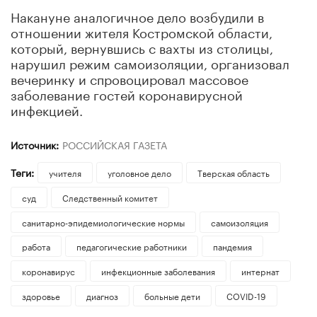
Накануне аналогичное дело возбудили в
отношении жителя Костромской области,
который, вернувшись с вахты из столицы,
нарушил режим самоизоляции, организовал
вечеринку и спровоцировал массовое
заболевание гостей коронавирусной
инфекцией.
Источник:
РОССИЙСКАЯ ГАЗЕТА
Теги:
учителя
уголовное дело
Тверская область
суд
Следственный комитет
санитарно-эпидемиологические нормы
самоизоляция
работа
педагогические работники
пандемия
коронавирус
инфекционные заболевания
интернат
здоровье
диагноз
больные дети
COVID-19