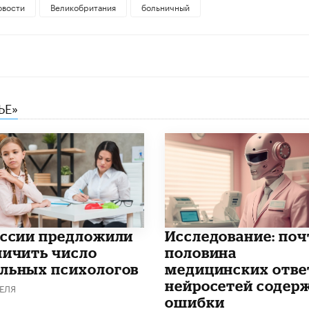
овости
Великобритания
больничный
ЬЕ»
оссии предложили
Исследование: поч
личить число
половина
льных психологов
медицинских отве
нейросетей содер
ЕЛЯ
ошибки