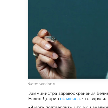
Фото: yandex.ru
Замминистра здравоохранения Велик
Надин Доррис
объявила
, что зарази
«Я могу подтвердить, что мои анали