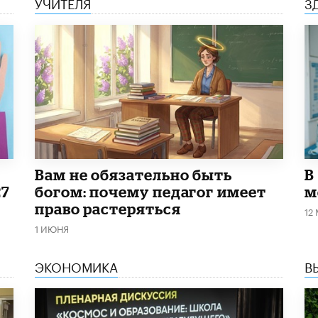
УЧИТЕЛЯ
З
​Вам не обязательно быть
В
27
богом: почему педагог имеет
м
право растеряться
12
1 ИЮНЯ
ЭКОНОМИКА
В