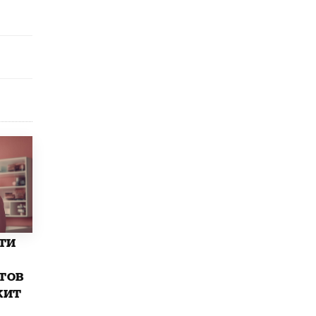
исторические объекты
11 ИЮНЯ /
ГОРОДСКОЕ ОБРАЗОВАНИЕ
​Почти 50 новых объектов образования
открыли в этом учебном году в Москве
10 ИЮНЯ /
ГОРОДСКОЕ ОБРАЗОВАНИЕ
Госдума приняла закон о детских SIM-
картах
10 ИЮНЯ /
ДЕТИ
Глава СПЧ предложил вернуть в школы
устные переходные экзамены
9 ИЮНЯ /
КАЧЕСТВО ОБРАЗОВАНИЯ
​Объединяя дошкольный мир
8 ИЮНЯ /
АНОНС
ти
«Сколково» и ГК «Просвещение»
анонсировали запуск акселератора
тов
технологических решений для всех
жит
уровней образования
8 ИЮНЯ /
ЧТО ПРОИСХОДИТ?