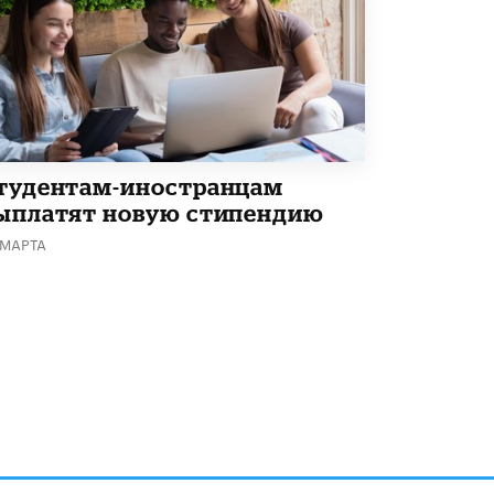
Академик РАН предупредил, что
ChatGPT отучит школьников думать
1 ИЮНЯ /
ШКОЛЬНИКИ
тудентам-иностранцам
ыплатят новую стипендию
 МАРТА