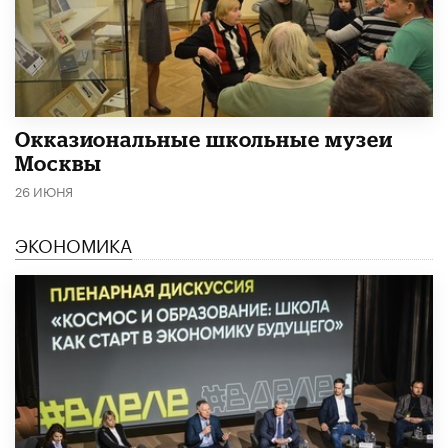
​Окказиональные школьные музеи
Москвы
26 ИЮНЯ
ЭКОНОМИКА