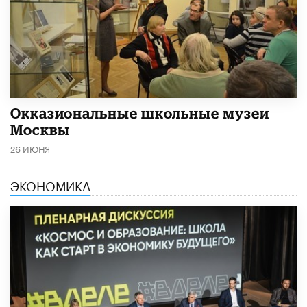
​Окказиональные школьные музеи
Москвы
26 ИЮНЯ
ЭКОНОМИКА