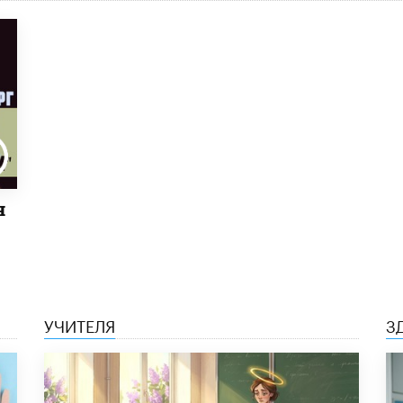
я
УЧИТЕЛЯ
З