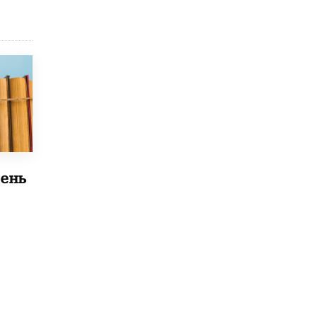
4 ИЮНЯ /
КАЧЕСТВО ОБРАЗОВАНИЯ
В Общественной палате предложили
шить школьную форму с учетом
национальных традиций регионов
4 ИЮНЯ /
ШКОЛЬНИКИ
В Госдуме предложили ввести онлайн-
формат для апелляций ЕГЭ
3 ИЮНЯ /
ЕГЭ И ОГЭ
​Яндекс выпустил бесплатный курс по
защите от ИИ-мошенничества
ень
2 ИЮНЯ /
BIG DATA
В России начнут применять новые
подходы к разрешению конфликтов в
школах
2 ИЮНЯ /
ПОДРОСТКИ
Академик РАН предупредил, что
ChatGPT отучит школьников думать
1 ИЮНЯ /
ШКОЛЬНИКИ