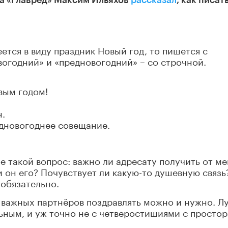
та «Главред» Максим Ильяхов
рассказал
, как писат
ется в виду праздник Новый год, то пишется с
вогодний» и «предновогодний» – со строчной.
вым годом!
.
дновогоднее совещание.
е такой вопрос: важно ли адресату получить от ме
 он его? Почувствует ли какую-то душевную связь
 обязательно.
, важных партнёров поздравлять можно и нужно. Л
ьным, и уж точно не с четверостишиями с простор