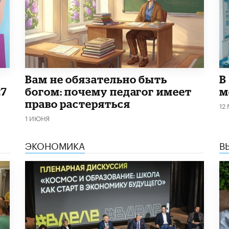
​Вам не обязательно быть
В
27
богом: почему педагог имеет
м
право растеряться
12
1 ИЮНЯ
ЭКОНОМИКА
В