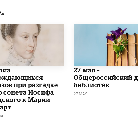
А»
лиз
​27 мая –
ождающихся
Общероссийский д
азов при разгадке
библиотек
го сонета Иосифа
27 МАЯ
дского к Марии
арт
НЯ