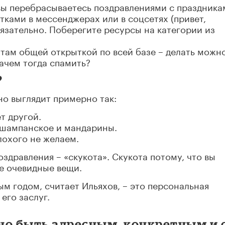
вы перебрасываетесь поздравлениями с праздника
тками в мессенджерах или в соцсетях (привет,
бязательно. Поберегите ресурсы на категории из
ам общей открыткой по всей базе – делать можно
Зачем тогда спамить?
?
о выглядит примерно так:
т другой.
, шампанское и мандарины.
лохого не желаем.
оздравления – «скукота». Скукота потому, что вы
е очевидные вещи.
м годом, считает Ильяхов, – это персональная
его заслуг.
но быть адресным, конкретным и 