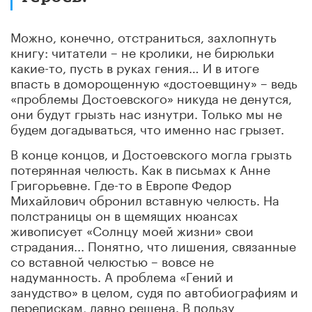
Можно, конечно, отстраниться, захлопнуть
книгу: читатели – не кролики, не бирюльки
какие-то, пусть в руках гения… И в итоге
впасть в доморощенную «достоевщину» – ведь
«проблемы Достоевского» никуда не денутся,
они будут грызть нас изнутри. Только мы не
будем догадываться, что именно нас грызет.
В конце концов, и Достоевского могла грызть
потерянная челюсть. Как в письмах к Анне
Григорьевне. Где-то в Европе Федор
Михайлович обронил вставную челюсть. На
полстраницы он в щемящих нюансах
живописует «Солнцу моей жизни» свои
страдания... Понятно, что лишения, связанные
со вставной челюстью – вовсе не
надуманность. А проблема «Гений и
занудство» в целом, судя по автобиографиям и
перепискам, давно решена. В пользу