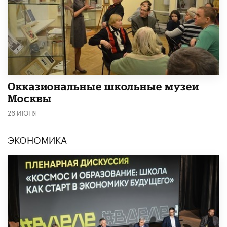
​Окказиональные школьные музеи
Москвы
26 ИЮНЯ
ЭКОНОМИКА