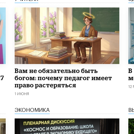
​Вам не обязательно быть
В
27
богом: почему педагог имеет
м
право растеряться
12
1 ИЮНЯ
ЭКОНОМИКА
В