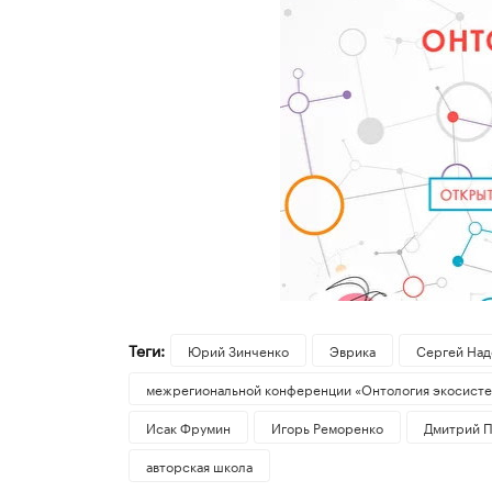
Теги:
Юрий Зинченко
Эврика
Сергей Над
межрегиональной конференции «Онтология экосисте
Исак Фрумин
Игорь Реморенко
Дмитрий П
авторская школа