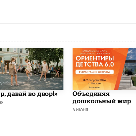
р, давай во двор!»
​Объединяя
дошкольный мир
НЯ
8 ИЮНЯ