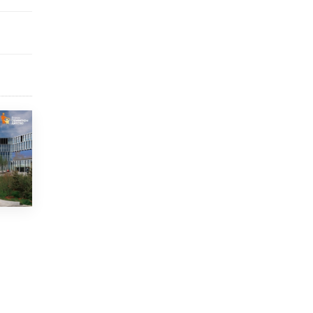
4 ИЮНЯ /
КАЧЕСТВО ОБРАЗОВАНИЯ
В Общественной палате предложили
шить школьную форму с учетом
национальных традиций регионов
4 ИЮНЯ /
ШКОЛЬНИКИ
В Госдуме предложили ввести онлайн-
формат для апелляций ЕГЭ
3 ИЮНЯ /
ЕГЭ И ОГЭ
​Яндекс выпустил бесплатный курс по
защите от ИИ-мошенничества
2 ИЮНЯ /
BIG DATA
В России начнут применять новые
подходы к разрешению конфликтов в
школах
2 ИЮНЯ /
ПОДРОСТКИ
Академик РАН предупредил, что
ChatGPT отучит школьников думать
1 ИЮНЯ /
ШКОЛЬНИКИ