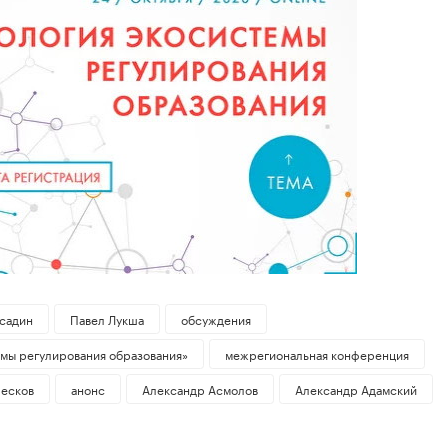
садин
Павел Лукша
обсуждения
мы регулирования образования»
межрегиональная конференция
есков
анонс
Александр Асмолов
Александр Адамский