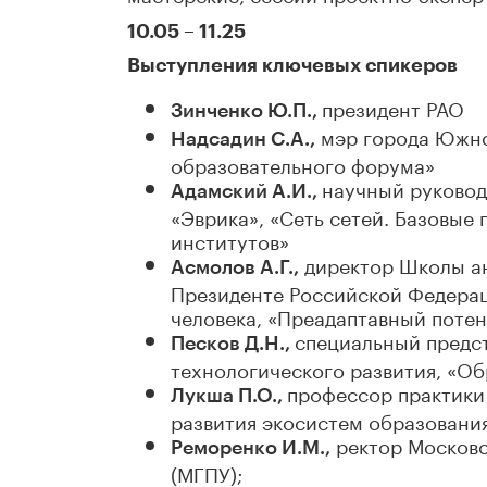
10.05 – 11.25
Выступления ключевых спикеров
президент РАО
Зинченко Ю.П.,
мэр города Южно
Надсадин С.А.,
образовательного форума»
научный руковод
Адамский А.И.,
«Эврика», «Сеть сетей. Базовые
институтов»
директор Школы ан
Асмолов А.Г.,
Президенте Российской Федерац
человека, «Преадаптавный поте
специальный предс
Песков Д.Н.,
технологического развития, «Об
профессор практики
Лукша П.О.,
развития экосистем образовани
ректор Московс
Реморенко И.М.,
(МГПУ);