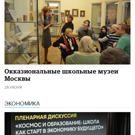
​Окказиональные школьные музеи
Москвы
26 ИЮНЯ
ЭКОНОМИКА