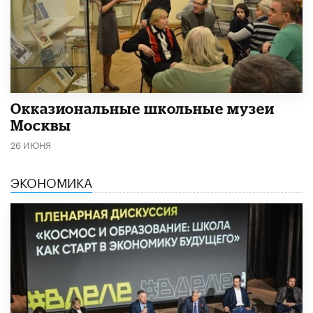
​Окказиональные школьные музеи
Москвы
26 ИЮНЯ
ЭКОНОМИКА