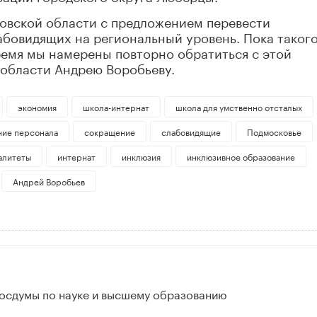
ковской области с предложением перевести
абовидящих на региональный уровень. Пока таког
ремя мы намерены повторно обратиться с этой
 области Андрею Воробьеву.
экономия
школа-интернат
школа для умственно отсталых
ие персонала
сокращение
слабовидящие
Подмосковье
алитеты
интернат
инклюзия
инклюзивное образование
Андрей Воробьев
Госдумы по науке и высшему образованию