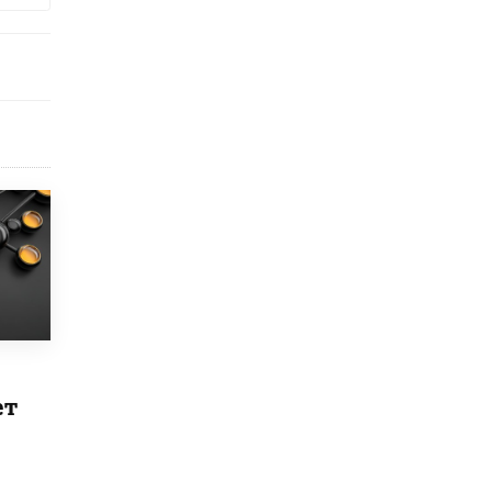
4 ИЮНЯ /
КАЧЕСТВО ОБРАЗОВАНИЯ
В Общественной палате предложили
шить школьную форму с учетом
национальных традиций регионов
4 ИЮНЯ /
ШКОЛЬНИКИ
В Госдуме предложили ввести онлайн-
формат для апелляций ЕГЭ
3 ИЮНЯ /
ЕГЭ И ОГЭ
​Яндекс выпустил бесплатный курс по
защите от ИИ-мошенничества
2 ИЮНЯ /
BIG DATA
В России начнут применять новые
подходы к разрешению конфликтов в
школах
2 ИЮНЯ /
ПОДРОСТКИ
ет
Академик РАН предупредил, что
ChatGPT отучит школьников думать
1 ИЮНЯ /
ШКОЛЬНИКИ