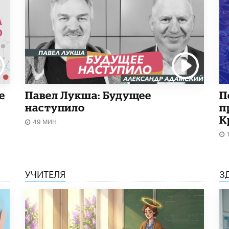
е
Павел Лукша: Будущее
П
наступило
п
К
49 МИН.
УЧИТЕЛЯ
З