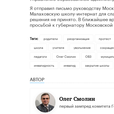
Я отправил письмо руководству Мос
Малаховскую школу-интернат для сл
решения не принято. В ближайшее в
просьбой к губернатору Московской
Теги:
родители
реорганизация
протест
школа
учителя
увольнение
сокращен
педагоги
Олег Смолин
ОВЗ
муницип
инвалидность
инвалид
закрытие школы
АВТОР
Олег Смолин
первый зампред комитета 