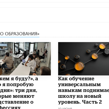
ТВО ОБРАЗОВАНИЯ»
кем я буду?», а
​Как обучение
о я попробую
универсальным
дня»: три дня,
навыкам поднима
орые меняют
школу на новый
дставление о
уровень. Часть 2
фессиях
10 ИЮНЯ