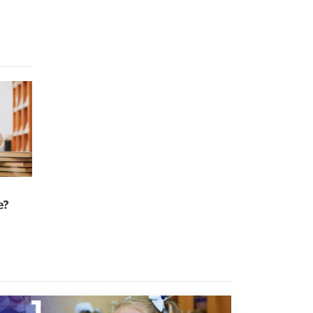
В Минобрнауки рассказали о новых
правилах приема в аспирантуру
1 ИЮНЯ /
КАЧЕСТВО ОБРАЗОВАНИЯ
е?