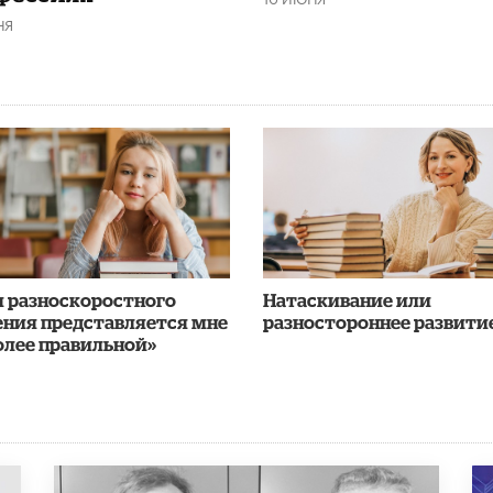
НЯ
я разноскоростного
​Натаскивание или
ения представляется мне
разностороннее развити
олее правильной»