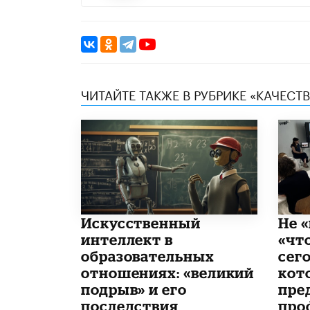
ЧИТАЙТЕ ТАКЖЕ В РУБРИКЕ «КАЧЕС
​Искусственный
Не «
интеллект в
«чт
образовательных
сего
отношениях: «великий
кот
подрыв» и его
пре
последствия
про