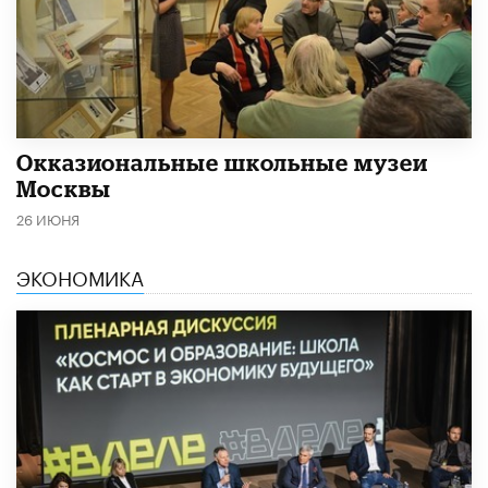
​Окказиональные школьные музеи
Москвы
26 ИЮНЯ
ЭКОНОМИКА