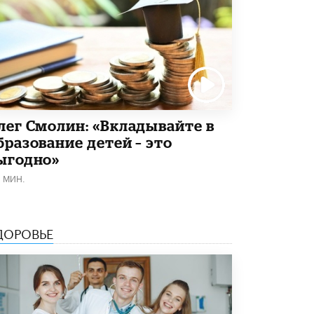
4 ИЮНЯ /
КАЧЕСТВО ОБРАЗОВАНИЯ
В Общественной палате предложили
шить школьную форму с учетом
национальных традиций регионов
4 ИЮНЯ /
ШКОЛЬНИКИ
В Госдуме предложили ввести онлайн-
формат для апелляций ЕГЭ
лег Смолин: «Вкладывайте в
3 ИЮНЯ /
ЕГЭ И ОГЭ
бразование детей – это
​Яндекс выпустил бесплатный курс по
ыгодно»
защите от ИИ-мошенничества
1 МИН.
2 ИЮНЯ /
BIG DATA
В России начнут применять новые
подходы к разрешению конфликтов в
ДОРОВЬЕ
школах
2 ИЮНЯ /
ПОДРОСТКИ
Академик РАН предупредил, что
ChatGPT отучит школьников думать
1 ИЮНЯ /
ШКОЛЬНИКИ