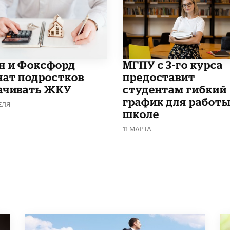
н и Фоксфорд
МГПУ с 3-го курса
чат подростков
предоставит
ачивать ЖКУ
студентам гибкий
график для работы
ЕЛЯ
школе
11 МАРТА