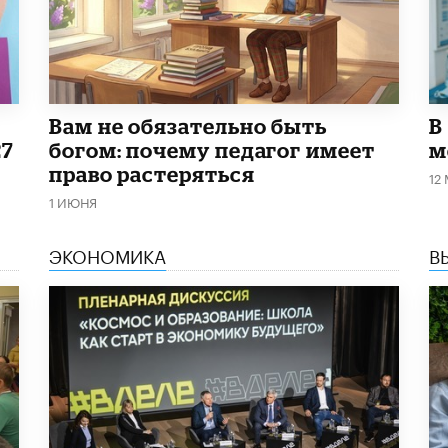
​Вам не обязательно быть
В
27
богом: почему педагог имеет
м
право растеряться
12
1 ИЮНЯ
ЭКОНОМИКА
В