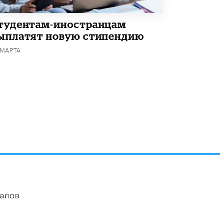
тудентам-иностранцам
ыплатят новую стипендию
 МАРТА
алов