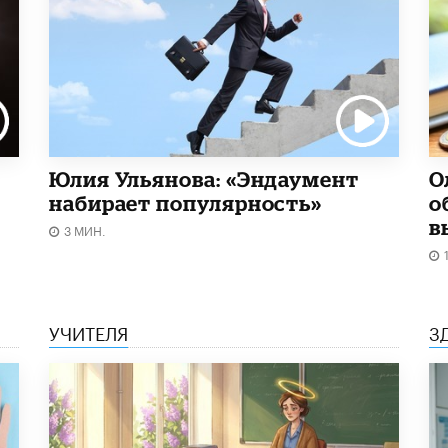
Юлия Ульянова: «Эндаумент
О
набирает популярность»
о
в
3 МИН.
УЧИТЕЛЯ
З