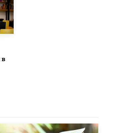
8 ИЮНЯ /
ЕГЭ И ОГЭ
Школа «СКОЛКА» и Госкорпорация
«Росатом» подписали соглашение о
сотрудничестве
8 ИЮНЯ /
ОБРАЗОВАТЕЛЬНАЯ ПОЛИТИКА
Депутаты призвали не отклонять
дипломы только из-за не пройденного
антиплагиата
5 ИЮНЯ /
ЧТО ПРОИСХОДИТ?
 в
Минпросвещения просят добавить в
школьные учебники примеры женщин-
инженеров
5 ИЮНЯ /
УЧЕБНИКИ
Уличенный в списывании школьник
вернул себе призовое место на
олимпиаде через суд
5 ИЮНЯ /
ЧТО ПРОИСХОДИТ?
«Евгений Онегин» станет обязательным
для повторения в 10–11-х классах