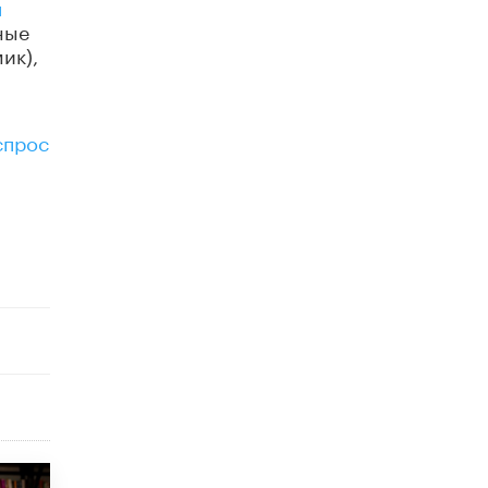
я
открыли в этом учебном году в Москве
ные
10 ИЮНЯ /
ГОРОДСКОЕ ОБРАЗОВАНИЕ
ик),
Госдума приняла закон о детских SIM-
картах
10 ИЮНЯ /
ДЕТИ
спрос
Глава СПЧ предложил вернуть в школы
устные переходные экзамены
9 ИЮНЯ /
КАЧЕСТВО ОБРАЗОВАНИЯ
​Объединяя дошкольный мир
8 ИЮНЯ /
АНОНС
«Сколково» и ГК «Просвещение»
анонсировали запуск акселератора
технологических решений для всех
уровней образования
8 ИЮНЯ /
ЧТО ПРОИСХОДИТ?
Рособрнадзор ответил на жалобы
школьников на ошибки в ЕГЭ по
русскому