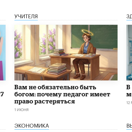
УЧИТЕЛЯ
З
​Вам не обязательно быть
В
27
богом: почему педагог имеет
м
право растеряться
12
1 ИЮНЯ
ЭКОНОМИКА
В