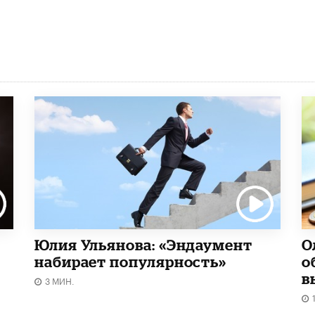
Юлия Ульянова: «Эндаумент
О
набирает популярность»
о
в
3 МИН.