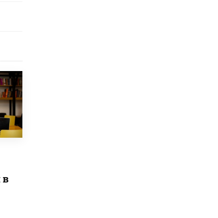
исторические объекты
11 ИЮНЯ /
ГОРОДСКОЕ ОБРАЗОВАНИЕ
​Почти 50 новых объектов образования
открыли в этом учебном году в Москве
10 ИЮНЯ /
ГОРОДСКОЕ ОБРАЗОВАНИЕ
Госдума приняла закон о детских SIM-
картах
10 ИЮНЯ /
ДЕТИ
Глава СПЧ предложил вернуть в школы
устные переходные экзамены
9 ИЮНЯ /
КАЧЕСТВО ОБРАЗОВАНИЯ
​Объединяя дошкольный мир
8 ИЮНЯ /
АНОНС
 в
«Сколково» и ГК «Просвещение»
анонсировали запуск акселератора
технологических решений для всех
уровней образования
8 ИЮНЯ /
ЧТО ПРОИСХОДИТ?