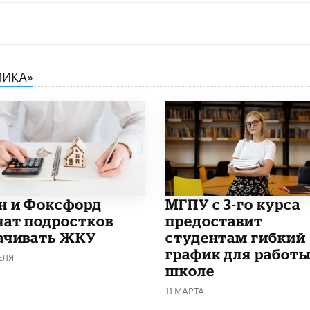
МИКА»
н и Фоксфорд
МГПУ с 3-го курса
чат подростков
предоставит
ачивать ЖКУ
студентам гибкий
график для работы
ЕЛЯ
школе
11 МАРТА