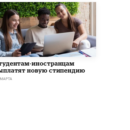
Академик РАН предупредил, что
ChatGPT отучит школьников думать
1 ИЮНЯ /
ШКОЛЬНИКИ
тудентам-иностранцам
ыплатят новую стипендию
 МАРТА