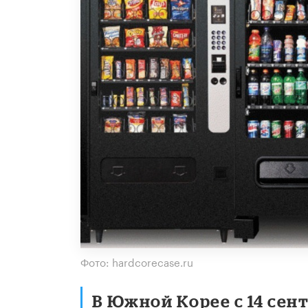
Фото: hardcorecase.ru
В Южной Корее с 14 сен