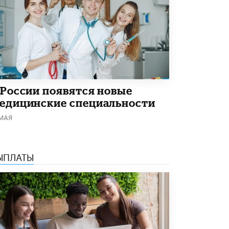
5 ИЮНЯ /
ЧТО ПРОИСХОДИТ?
«Евгений Онегин» станет обязательным
для повторения в 10–11-х классах
4 ИЮНЯ /
КАЧЕСТВО ОБРАЗОВАНИЯ
В Общественной палате предложили
шить школьную форму с учетом
национальных традиций регионов
 России появятся новые
4 ИЮНЯ /
ШКОЛЬНИКИ
едицинские специальности
В Госдуме предложили ввести онлайн-
 МАЯ
формат для апелляций ЕГЭ
3 ИЮНЯ /
ЕГЭ И ОГЭ
​Яндекс выпустил бесплатный курс по
ЫПЛАТЫ
защите от ИИ-мошенничества
2 ИЮНЯ /
BIG DATA
В России начнут применять новые
подходы к разрешению конфликтов в
школах
2 ИЮНЯ /
ПОДРОСТКИ