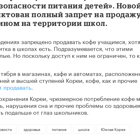
езопасности питания детей». Ново
иктован полный запрет на продаж
ином на территории школ.
едениях запрещено продавать кофе учащимся, хот
тка в школах есть. Подразумевается, что этими
ые. Но поскольку доступ к ним не ограничен, то 
нтября в магазинах, кафе и автоматах, расположе
ней и высшей ступеней Кореи, кофе, как и прочие
т продавать
.
оохранения Кореи, чрезмерное потребление кофе 
ь, нарушения сна и прочие проблемы со здоровье
ь подальше от глаз школьников.
овости
здоровье
питание
школа
Южная Корея