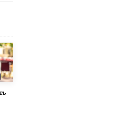
исторические объекты
11 ИЮНЯ /
ГОРОДСКОЕ ОБРАЗОВАНИЕ
​Почти 50 новых объектов образования
открыли в этом учебном году в Москве
10 ИЮНЯ /
ГОРОДСКОЕ ОБРАЗОВАНИЕ
Госдума приняла закон о детских SIM-
картах
10 ИЮНЯ /
ДЕТИ
Глава СПЧ предложил вернуть в школы
устные переходные экзамены
9 ИЮНЯ /
КАЧЕСТВО ОБРАЗОВАНИЯ
​Объединяя дошкольный мир
ть
8 ИЮНЯ /
АНОНС
«Сколково» и ГК «Просвещение»
анонсировали запуск акселератора
технологических решений для всех
уровней образования
8 ИЮНЯ /
ЧТО ПРОИСХОДИТ?