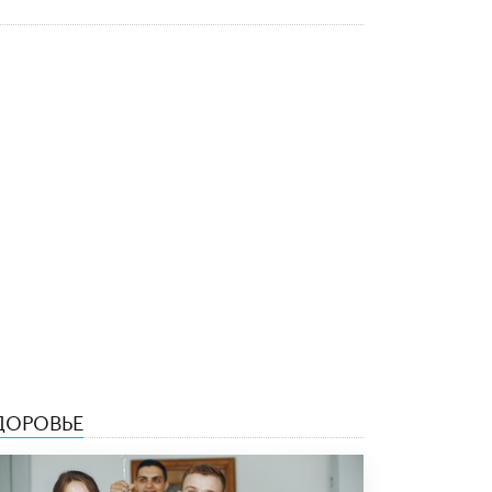
Рособрнадзор ответил на жалобы
школьников на ошибки в ЕГЭ по
русскому
8 ИЮНЯ /
ЕГЭ И ОГЭ
Школа «СКОЛКА» и Госкорпорация
«Росатом» подписали соглашение о
сотрудничестве
8 ИЮНЯ /
ОБРАЗОВАТЕЛЬНАЯ ПОЛИТИКА
Депутаты призвали не отклонять
дипломы только из-за не пройденного
антиплагиата
5 ИЮНЯ /
ЧТО ПРОИСХОДИТ?
Минпросвещения просят добавить в
школьные учебники примеры женщин-
инженеров
5 ИЮНЯ /
УЧЕБНИКИ
ДОРОВЬЕ
Уличенный в списывании школьник
вернул себе призовое место на
олимпиаде через суд