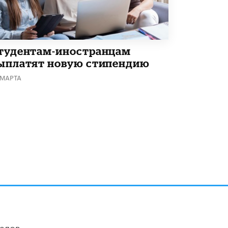
Академик РАН предупредил, что
ChatGPT отучит школьников думать
1 ИЮНЯ /
ШКОЛЬНИКИ
тудентам-иностранцам
ыплатят новую стипендию
 МАРТА
алов