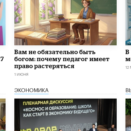
​Вам не обязательно быть
В
27
богом: почему педагог имеет
м
право растеряться
12
1 ИЮНЯ
ЭКОНОМИКА
В