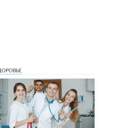
3 ИЮНЯ /
ЕГЭ И ОГЭ
​Яндекс выпустил бесплатный курс по
защите от ИИ-мошенничества
2 ИЮНЯ /
BIG DATA
В России начнут применять новые
подходы к разрешению конфликтов в
школах
2 ИЮНЯ /
ПОДРОСТКИ
Академик РАН предупредил, что
ChatGPT отучит школьников думать
ДОРОВЬЕ
1 ИЮНЯ /
ШКОЛЬНИКИ
В Минобрнауки рассказали о новых
правилах приема в аспирантуру
1 ИЮНЯ /
КАЧЕСТВО ОБРАЗОВАНИЯ
Кто будет оценивать поведение
школьников
29 МАЯ /
ШКОЛЬНИКИ