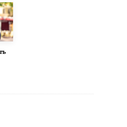
5 ИЮНЯ /
ЧТО ПРОИСХОДИТ?
Минпросвещения просят добавить в
школьные учебники примеры женщин-
инженеров
5 ИЮНЯ /
УЧЕБНИКИ
Уличенный в списывании школьник
вернул себе призовое место на
ть
олимпиаде через суд
5 ИЮНЯ /
ЧТО ПРОИСХОДИТ?
«Евгений Онегин» станет обязательным
для повторения в 10–11-х классах
4 ИЮНЯ /
КАЧЕСТВО ОБРАЗОВАНИЯ
В Общественной палате предложили
шить школьную форму с учетом
национальных традиций регионов
4 ИЮНЯ /
ШКОЛЬНИКИ
В Госдуме предложили ввести онлайн-
формат для апелляций ЕГЭ