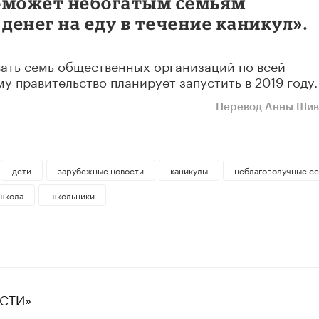
поможет небогатым семьям
денег на еду в течение каникул».
вать семь общественных организаций по всей
 правительство планирует запустить в 2019 году.
Перевод Анны Ши
дети
зарубежные новости
каникулы
неблагополучные с
школа
школьники
ЕСТИ»