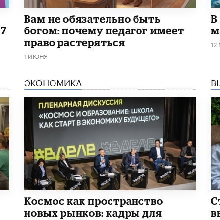
​Вам не обязательно быть
В
27
богом: почему педагог имеет
м
право растеряться
12
1 ИЮНЯ
ЭКОНОМИКА
В
Космос как пространство
С
новых рынков: кадры для
в