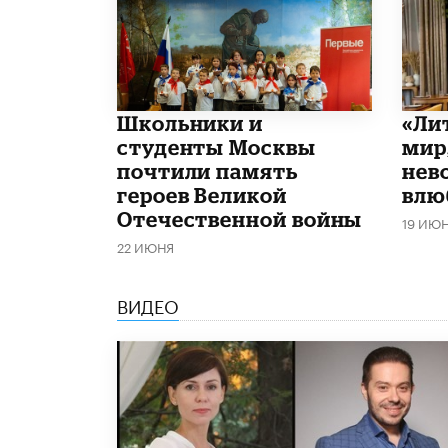
Школьники и
​«Л
студенты Москвы
мир
почтили память
нев
героев Великой
влю
Отечественной войны
19 ИЮ
22 ИЮНЯ
ВИДЕО