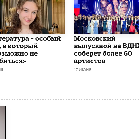
итература – особый
Московский
, в который
выпускной на ВДН
озможно не
соберет более 60
биться»
артистов
НЯ
17 ИЮНЯ