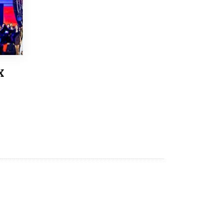
8 ИЮНЯ /
ОБРАЗОВАТЕЛЬНАЯ ПОЛИТИКА
Депутаты призвали не отклонять
дипломы только из-за не пройденного
антиплагиата
5 ИЮНЯ /
ЧТО ПРОИСХОДИТ?
Минпросвещения просят добавить в
Х
школьные учебники примеры женщин-
инженеров
5 ИЮНЯ /
УЧЕБНИКИ
Уличенный в списывании школьник
вернул себе призовое место на
олимпиаде через суд
5 ИЮНЯ /
ЧТО ПРОИСХОДИТ?
«Евгений Онегин» станет обязательным
для повторения в 10–11-х классах
4 ИЮНЯ /
КАЧЕСТВО ОБРАЗОВАНИЯ
В Общественной палате предложили
шить школьную форму с учетом
национальных традиций регионов