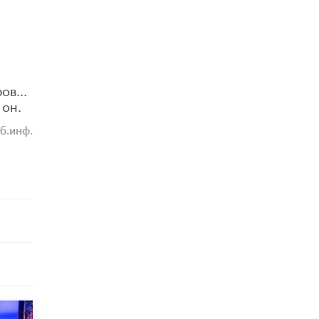
10 ИЮНЯ /
ДЕТИ
Глава СПЧ предложил вернуть в школы
устные переходные экзамены
9 ИЮНЯ /
КАЧЕСТВО ОБРАЗОВАНИЯ
ов...
​Объединяя дошкольный мир
 он.
8 ИЮНЯ /
АНОНС
б.инф.
«Сколково» и ГК «Просвещение»
анонсировали запуск акселератора
технологических решений для всех
уровней образования
8 ИЮНЯ /
ЧТО ПРОИСХОДИТ?
Рособрнадзор ответил на жалобы
школьников на ошибки в ЕГЭ по
русскому
8 ИЮНЯ /
ЕГЭ И ОГЭ
Школа «СКОЛКА» и Госкорпорация
«Росатом» подписали соглашение о
сотрудничестве