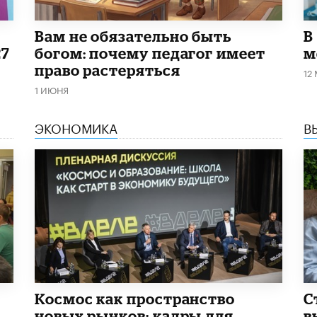
​Вам не обязательно быть
В
27
богом: почему педагог имеет
м
право растеряться
12
1 ИЮНЯ
ЭКОНОМИКА
В
Космос как пространство
С
новых рынков: кадры для
в