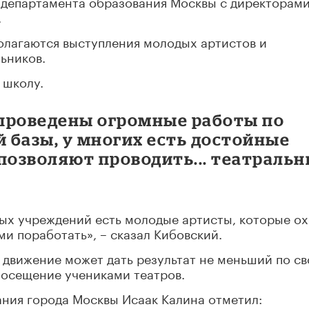
 департамента образования Москвы с директорам
.
полагаются выступления молодых артистов и
ьников.
 школу.
 проведены огромные работы по
 базы, у многих есть достойные
позволяют проводить... театраль
ьных учреждений есть молодые артисты, которые о
ми поработать», – сказал Кибовский.
 движение может дать результат не меньший по с
посещение учениками театров.
ания города Москвы Исаак Калина отметил: