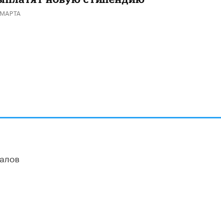
 МАРТА
алов