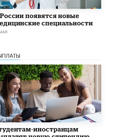
Кто будет оценивать поведение
школьников
29 МАЯ /
ШКОЛЬНИКИ
 России появятся новые
едицинские специальности
 МАЯ
ЫПЛАТЫ
тудентам-иностранцам
ыплатят новую стипендию