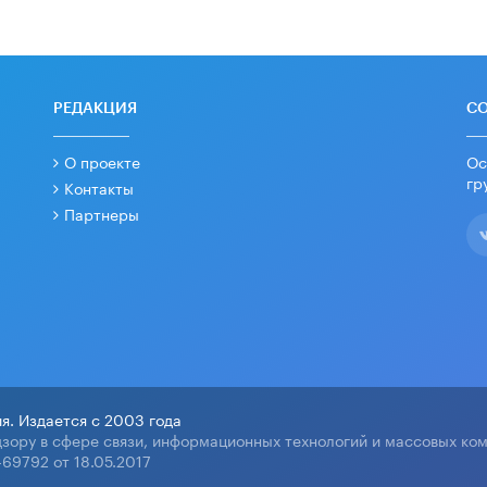
РЕДАКЦИЯ
С
О проекте
Ос
гр
Контакты
Партнеры
я. Издается с 2003 года
зору в сфере связи, информационных технологий и массовых ко
69792 от 18.05.2017