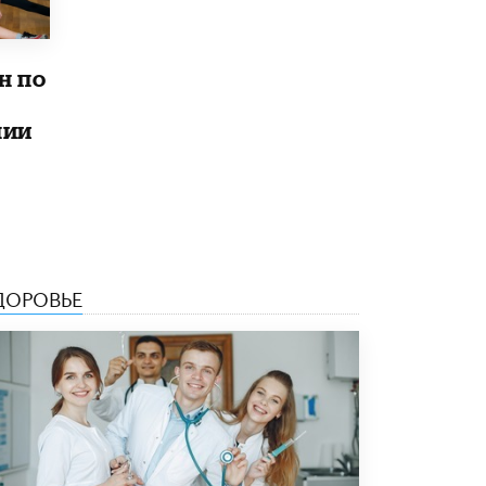
исторические объекты
11 ИЮНЯ /
ГОРОДСКОЕ ОБРАЗОВАНИЕ
н по
​Почти 50 новых объектов образования
открыли в этом учебном году в Москве
10 ИЮНЯ /
ГОРОДСКОЕ ОБРАЗОВАНИЕ
лии
Госдума приняла закон о детских SIM-
картах
10 ИЮНЯ /
ДЕТИ
Глава СПЧ предложил вернуть в школы
устные переходные экзамены
9 ИЮНЯ /
КАЧЕСТВО ОБРАЗОВАНИЯ
ДОРОВЬЕ
​Объединяя дошкольный мир
8 ИЮНЯ /
АНОНС
«Сколково» и ГК «Просвещение»
анонсировали запуск акселератора
технологических решений для всех
уровней образования
8 ИЮНЯ /
ЧТО ПРОИСХОДИТ?