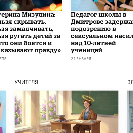
терина Мизулина:
Педагог школы в
льзя скрывать,
Дмитрове задержа
ьзя замалчивать,
подозрению в
зя ругать детей за
сексуальном наси
что они боятся и
над 10-летней
сказывают правду»
ученицей
ЕЛЯ
24 ЯНВАРЯ
УЧИТЕЛЯ
З