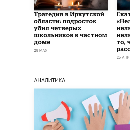
Трагедия в Иркутской
Ека
области: подросток
«Не
убил четверых
нел
школьников в частном
нель
доме
то, 
рас
28 МАЯ
25 АПР
АНАЛИТИКА