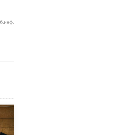
схемах мошенничества в период сдачи
ЕГЭ
19 ИЮНЯ /
ЕГЭ И ОГЭ
б.инф.
​Яндекс выпустил отчёт об устойчивом
развитии за 2025 год
17 ИЮНЯ /
АНАЛИТИКА
Московский выпускной на ВДНХ
соберет более 60 артистов
17 ИЮНЯ /
ГОРОДСКОЕ ОБРАЗОВАНИЕ
Названы лучшие российские вузы в
2026 году по версии RAEX
16 ИЮНЯ /
АНАЛИТИКА
В России предложили ввести
обязательные уроки каллиграфии в
детских садах
11 ИЮНЯ /
ВОСПИТАНИЕ
​Как будущие реставраторы – студенты
столичного колледжа, помогают
восстанавливать культурные и