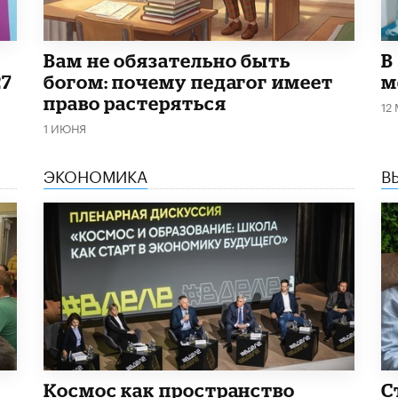
​Вам не обязательно быть
В
27
богом: почему педагог имеет
м
право растеряться
12
1 ИЮНЯ
ЭКОНОМИКА
В
Космос как пространство
С