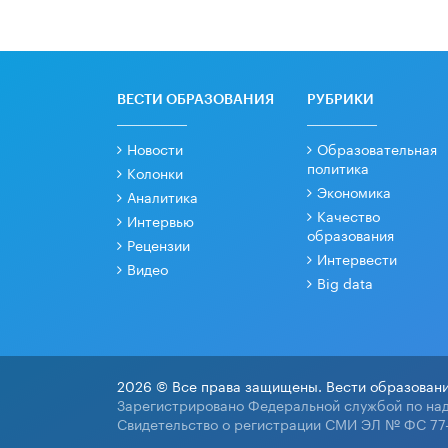
ВЕСТИ ОБРАЗОВАНИЯ
РУБРИКИ
Новости
Образовательная
политика
Колонки
Экономика
Аналитика
Качество
Интервью
образования
Рецензии
Интервести
Видео
Big data
2026 © Все права защищены. Вести образовани
Зарегистрировано Федеральной службой по над
Свидетельство о регистрации СМИ ЭЛ № ФС 77-