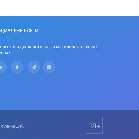
Академик РАН предупредил, что
ChatGPT отучит школьников думать
1 ИЮНЯ /
ШКОЛЬНИКИ
ОЦИАЛЬНЫЕ СЕТИ
новные и дополнительные материалы в наших
уппах
18+
ммуникаций.