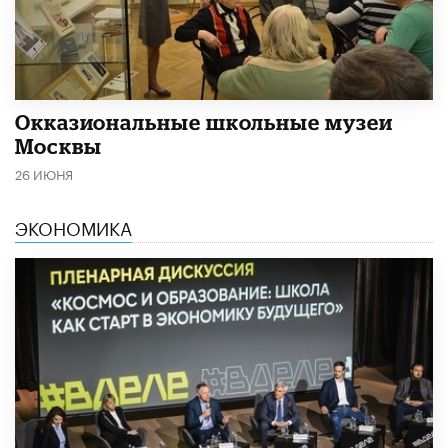
​Окказиональные школьные музеи
Москвы
26 ИЮНЯ
ЭКОНОМИКА