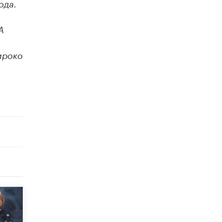
ода.
исторические объекты
11 ИЮНЯ /
ГОРОДСКОЕ ОБРАЗОВАНИЕ
А
​Почти 50 новых объектов образования
открыли в этом учебном году в Москве
10 ИЮНЯ /
ГОРОДСКОЕ ОБРАЗОВАНИЕ
ироко
Госдума приняла закон о детских SIM-
картах
10 ИЮНЯ /
ДЕТИ
Глава СПЧ предложил вернуть в школы
устные переходные экзамены
9 ИЮНЯ /
КАЧЕСТВО ОБРАЗОВАНИЯ
​Объединяя дошкольный мир
8 ИЮНЯ /
АНОНС
«Сколково» и ГК «Просвещение»
анонсировали запуск акселератора
технологических решений для всех
уровней образования
8 ИЮНЯ /
ЧТО ПРОИСХОДИТ?