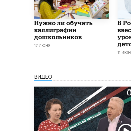
Нужно ли обучать
В Р
каллиграфии
вве
дошкольников
уро
дет
17 ИЮНЯ
11 ИЮН
ВИДЕО