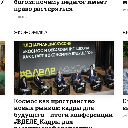
27
богом: почему педагог имеет
м
право растеряться
12
1 ИЮНЯ
ЭКОНОМИКА
В
Космос как пространство
С
новых рынков: кадры для
в
будущего – итоги конференции
24
#ВДЕЛЕ_Кадры для