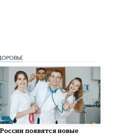
5 ИЮНЯ /
ЧТО ПРОИСХОДИТ?
«Евгений Онегин» станет обязательным
для повторения в 10–11-х классах
4 ИЮНЯ /
КАЧЕСТВО ОБРАЗОВАНИЯ
В Общественной палате предложили
шить школьную форму с учетом
национальных традиций регионов
4 ИЮНЯ /
ШКОЛЬНИКИ
ДОРОВЬЕ
В Госдуме предложили ввести онлайн-
формат для апелляций ЕГЭ
3 ИЮНЯ /
ЕГЭ И ОГЭ
​Яндекс выпустил бесплатный курс по
защите от ИИ-мошенничества
2 ИЮНЯ /
BIG DATA
В России начнут применять новые
подходы к разрешению конфликтов в
школах
2 ИЮНЯ /
ПОДРОСТКИ
 России появятся новые