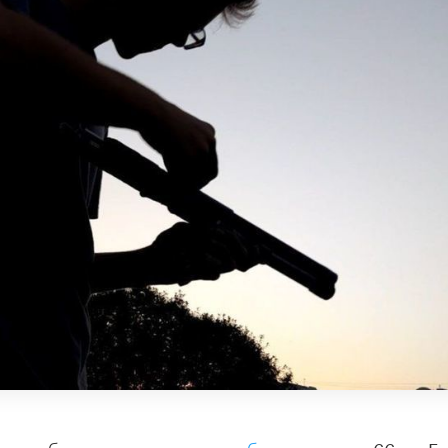
ствие беспризорникам»,
сообщает
портал 66.ru. Ег