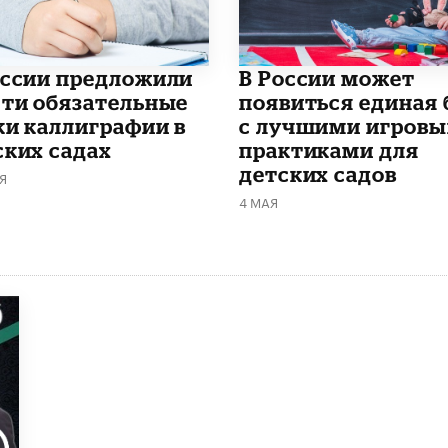
оссии предложили
В России может
сти обязательные
появиться единая 
ки каллиграфии в
с лучшими игров
ских садах
практиками для
детских садов
Я
4 МАЯ