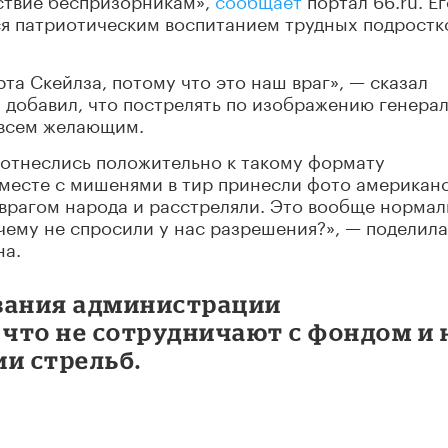
ся патриотическим воспитанием трудных подростк
а Скейлза, потому что это наш враг», — сказал
 добавил, что пострелять по изображению генера
 всем желающим.
 отнеслись положительно к такому формату
вместе с мишенями в тир принесли фото американ
 врагом народа и расстреляли. Это вообще нормал
ему не спросили у нас разрешения?», — поделила
на.
вания администрации
 что не сотрудничают с фондом и 
и стрельб.