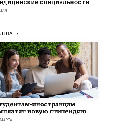
едицинские специальности
Академик РАН предупредил, что
 МАЯ
ChatGPT отучит школьников думать
1 ИЮНЯ /
ШКОЛЬНИКИ
ЫПЛАТЫ
тудентам-иностранцам
ыплатят новую стипендию
 МАРТА