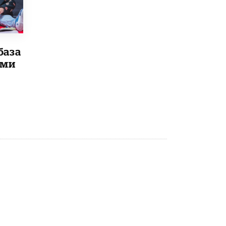
Рособрнадзор ответил на жалобы
школьников на ошибки в ЕГЭ по
русскому
8 ИЮНЯ /
ЕГЭ И ОГЭ
база
ыми
Школа «СКОЛКА» и Госкорпорация
«Росатом» подписали соглашение о
сотрудничестве
8 ИЮНЯ /
ОБРАЗОВАТЕЛЬНАЯ ПОЛИТИКА
Депутаты призвали не отклонять
дипломы только из-за не пройденного
антиплагиата
5 ИЮНЯ /
ЧТО ПРОИСХОДИТ?
Минпросвещения просят добавить в
школьные учебники примеры женщин-
инженеров
5 ИЮНЯ /
УЧЕБНИКИ
Уличенный в списывании школьник
вернул себе призовое место на
олимпиаде через суд