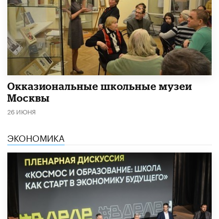
​Окказиональные школьные музеи
Москвы
26 ИЮНЯ
ЭКОНОМИКА