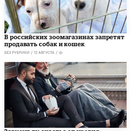
В российских зоомагазинах запретят
продавать собак и кошек
БЕЗ РУБРИКИ
/
12 АВГУСТА
/