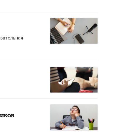
овательная
ников