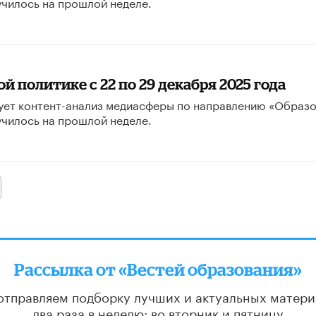
училось на прошлой неделе.
 политике с 22 по 29 декабря 2025 года
ует контент-анализ медиасферы по направлению «Образ
училось на прошлой неделе.
алее
Рассылка от «Вестей образования»
отправляем подборку лучших и актуальных матери
два раза в неделю: во вторник и пятницу