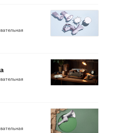
овательная
да
овательная
овательная