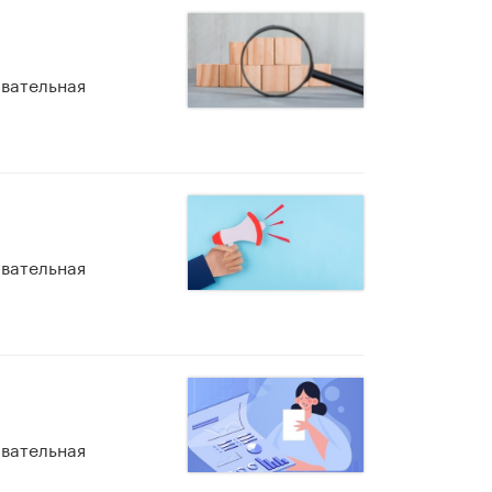
овательная
овательная
овательная