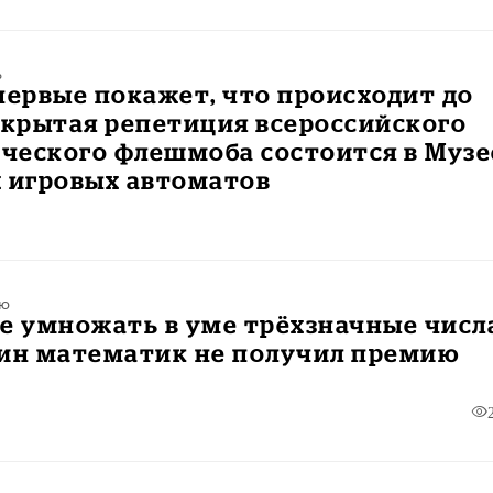
ь
первые покажет, что происходит до
ткрытая репетиция всероссийского
ческого флешмоба состоится в Музе
х игровых автоматов
ью
е умножать в уме трёхзначные числ
дин математик не получил премию