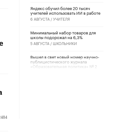
​Яндекс обучил более 20 тысяч
учителей использовать ИИ в работе
6 АВГУСТА /
УЧИТЕЛЯ
Минимальный набор товаров для
школы подорожал на 6,3%
е
5 АВГУСТА /
ШКОЛЬНИКИ
Вышел в свет новый номер научно-
публицистического журнала
«Образовательная политика» № 2
(2026)
3 ИЮЛЯ /
АНОНС
Школьники и студенты Москвы
а
почтили память героев Великой
Отечественной войны
22 ИЮНЯ /
ГОРОДСКОЕ ОБРАЗОВАНИЕ
2484
«Егор, давай во двор!»
22 ИЮНЯ /
АНОНС
Из закона о регулировании ИИ