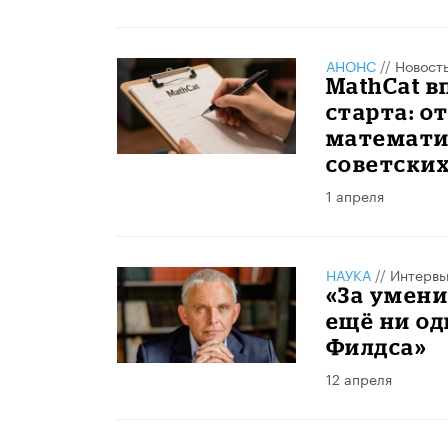
АНОНС
//
Новост
MathCat в
старта: о
математи
советски
1 апреля
НАУКА
//
Интерв
«За умени
ещё ни о
Филдса»
12 апреля