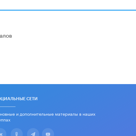
убрали запрет на иностранные
нейросети
22 ИЮНЯ /
BIG DATA
Рособрнадзор предупредил о трех
схемах мошенничества в период
алов
сдачи ЕГЭ
19 ИЮНЯ /
ЕГЭ И ОГЭ
​Яндекс выпустил отчёт об
устойчивом развитии за 2025 год
17 ИЮНЯ /
АНАЛИТИКА
Московский выпускной на ВДНХ
соберет более 60 артистов
17 ИЮНЯ /
ГОРОДСКОЕ ОБРАЗОВАНИЕ
ОЦИАЛЬНЫЕ СЕТИ
Названы лучшие российские вузы в
2026 году по версии RAEX
новные и дополнительные материалы в наших
16 ИЮНЯ /
АНАЛИТИКА
уппах
В России предложили ввести
обязательные уроки каллиграфии в
детских садах