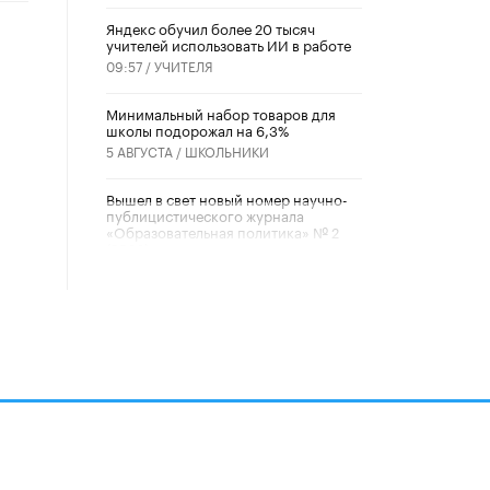
​Яндекс обучил более 20 тысяч
учителей использовать ИИ в работе
09:57 /
УЧИТЕЛЯ
Минимальный набор товаров для
школы подорожал на 6,3%
5 АВГУСТА /
ШКОЛЬНИКИ
Вышел в свет новый номер научно-
публицистического журнала
«Образовательная политика» № 2
(2026)
3 ИЮЛЯ /
АНОНС
Школьники и студенты Москвы
почтили память героев Великой
Отечественной войны
22 ИЮНЯ /
ГОРОДСКОЕ ОБРАЗОВАНИЕ
«Егор, давай во двор!»
22 ИЮНЯ /
АНОНС
алов
Из закона о регулировании ИИ