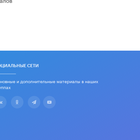
убрали запрет на иностранные
нейросети
22 ИЮНЯ /
BIG DATA
Рособрнадзор предупредил о трех
схемах мошенничества в период
сдачи ЕГЭ
19 ИЮНЯ /
ЕГЭ И ОГЭ
​Яндекс выпустил отчёт об
устойчивом развитии за 2025 год
ОЦИАЛЬНЫЕ СЕТИ
17 ИЮНЯ /
АНАЛИТИКА
новные и дополнительные материалы в наших
Московский выпускной на ВДНХ
соберет более 60 артистов
уппах
17 ИЮНЯ /
ГОРОДСКОЕ ОБРАЗОВАНИЕ
Названы лучшие российские вузы в
2026 году по версии RAEX
16 ИЮНЯ /
АНАЛИТИКА
В России предложили ввести
обязательные уроки каллиграфии в
детских садах