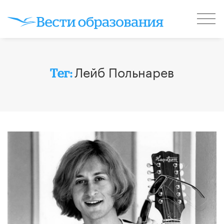
Лейб Польнарев
Тег: