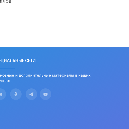
«Егор, давай во двор!»
22 ИЮНЯ /
АНОНС
Из закона о регулировании ИИ
убрали запрет на иностранные
нейросети
22 ИЮНЯ /
BIG DATA
Рособрнадзор предупредил о трех
схемах мошенничества в период
сдачи ЕГЭ
ОЦИАЛЬНЫЕ СЕТИ
19 ИЮНЯ /
ЕГЭ И ОГЭ
новные и дополнительные материалы в наших
​Яндекс выпустил отчёт об
уппах
устойчивом развитии за 2025 год
17 ИЮНЯ /
АНАЛИТИКА
Московский выпускной на ВДНХ
соберет более 60 артистов
17 ИЮНЯ /
ГОРОДСКОЕ ОБРАЗОВАНИЕ
Названы лучшие российские вузы в
2026 году по версии RAEX