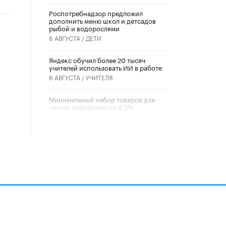
Роспотребнадзор предложил
дополнить меню школ и детсадов
рыбой и водорослями
6 АВГУСТА /
ДЕТИ
​Яндекс обучил более 20 тысяч
учителей использовать ИИ в работе
6 АВГУСТА /
УЧИТЕЛЯ
Минимальный набор товаров для
школы подорожал на 6,3%
5 АВГУСТА /
ШКОЛЬНИКИ
Вышел в свет новый номер научно-
публицистического журнала
«Образовательная политика» № 2
(2026)
3 ИЮЛЯ /
АНОНС
Школьники и студенты Москвы
почтили память героев Великой
Отечественной войны
22 ИЮНЯ /
ГОРОДСКОЕ ОБРАЗОВАНИЕ
алов