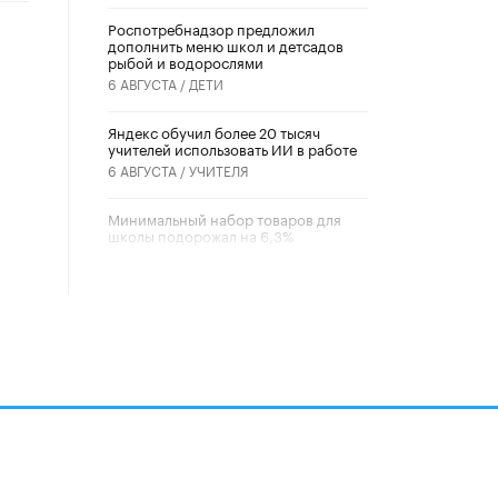
Роспотребнадзор предложил
дополнить меню школ и детсадов
рыбой и водорослями
6 АВГУСТА /
ДЕТИ
​Яндекс обучил более 20 тысяч
учителей использовать ИИ в работе
6 АВГУСТА /
УЧИТЕЛЯ
Минимальный набор товаров для
школы подорожал на 6,3%
5 АВГУСТА /
ШКОЛЬНИКИ
Вышел в свет новый номер научно-
публицистического журнала
«Образовательная политика» № 2
(2026)
3 ИЮЛЯ /
АНОНС
Школьники и студенты Москвы
почтили память героев Великой
Отечественной войны
22 ИЮНЯ /
ГОРОДСКОЕ ОБРАЗОВАНИЕ
алов