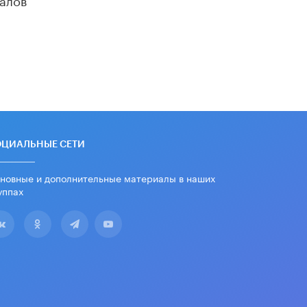
«Егор, давай во двор!»
22 ИЮНЯ /
АНОНС
Из закона о регулировании ИИ
убрали запрет на иностранные
нейросети
22 ИЮНЯ /
BIG DATA
Рособрнадзор предупредил о трех
схемах мошенничества в период
сдачи ЕГЭ
ОЦИАЛЬНЫЕ СЕТИ
19 ИЮНЯ /
ЕГЭ И ОГЭ
новные и дополнительные материалы в наших
​Яндекс выпустил отчёт об
уппах
устойчивом развитии за 2025 год
17 ИЮНЯ /
АНАЛИТИКА
Московский выпускной на ВДНХ
соберет более 60 артистов
17 ИЮНЯ /
ГОРОДСКОЕ ОБРАЗОВАНИЕ
Названы лучшие российские вузы в
2026 году по версии RAEX