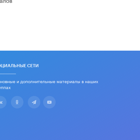
«Егор, давай во двор!»
22 ИЮНЯ /
АНОНС
Из закона о регулировании ИИ
убрали запрет на иностранные
нейросети
22 ИЮНЯ /
BIG DATA
Рособрнадзор предупредил о трех
схемах мошенничества в период
сдачи ЕГЭ
ОЦИАЛЬНЫЕ СЕТИ
19 ИЮНЯ /
ЕГЭ И ОГЭ
новные и дополнительные материалы в наших
​Яндекс выпустил отчёт об
уппах
устойчивом развитии за 2025 год
17 ИЮНЯ /
АНАЛИТИКА
Московский выпускной на ВДНХ
соберет более 60 артистов
17 ИЮНЯ /
ГОРОДСКОЕ ОБРАЗОВАНИЕ
Названы лучшие российские вузы в
2026 году по версии RAEX