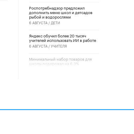
Роспотребнадзор предложил
дополнить меню школ и детсадов
рыбой и водорослями
6 АВГУСТА /
ДЕТИ
​Яндекс обучил более 20 тысяч
учителей использовать ИИ в работе
6 АВГУСТА /
УЧИТЕЛЯ
Минимальный набор товаров для
школы подорожал на 6,3%
5 АВГУСТА /
ШКОЛЬНИКИ
Вышел в свет новый номер научно-
публицистического журнала
«Образовательная политика» № 2
(2026)
3 ИЮЛЯ /
АНОНС
Школьники и студенты Москвы
почтили память героев Великой
Отечественной войны
22 ИЮНЯ /
ГОРОДСКОЕ ОБРАЗОВАНИЕ
алов