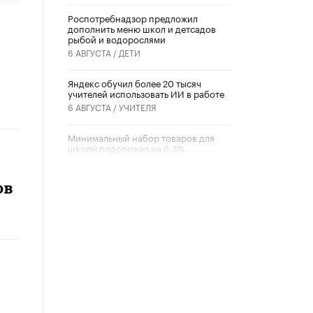
Роспотребнадзор предложил
дополнить меню школ и детсадов
рыбой и водорослями
6 АВГУСТА /
ДЕТИ
​Яндекс обучил более 20 тысяч
учителей использовать ИИ в работе
6 АВГУСТА /
УЧИТЕЛЯ
Минимальный набор товаров для
школы подорожал на 6,3%
5 АВГУСТА /
ШКОЛЬНИКИ
ов
Вышел в свет новый номер научно-
публицистического журнала
«Образовательная политика» № 2
(2026)
3 ИЮЛЯ /
АНОНС
Школьники и студенты Москвы
почтили память героев Великой
Отечественной войны
22 ИЮНЯ /
ГОРОДСКОЕ ОБРАЗОВАНИЕ