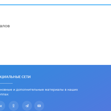
школы устные переходные экзамены
9 ИЮНЯ /
КАЧЕСТВО ОБРАЗОВАНИЯ
​Объединяя дошкольный мир
8 ИЮНЯ /
АНОНС
алов
«Сколково» и ГК «Просвещение»
анонсировали запуск акселератора
технологических решений для всех
уровней образования
8 ИЮНЯ /
ЧТО ПРОИСХОДИТ?
Рособрнадзор ответил на жалобы
школьников на ошибки в ЕГЭ по
русскому
8 ИЮНЯ /
ЕГЭ И ОГЭ
ОЦИАЛЬНЫЕ СЕТИ
Школа «СКОЛКА» и Госкорпорация
«Росатом» подписали соглашение о
сотрудничестве
новные и дополнительные материалы в наших
уппах
8 ИЮНЯ /
ОБРАЗОВАТЕЛЬНАЯ
ПОЛИТИКА
Депутаты призвали не отклонять