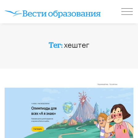
хештег
Тег: