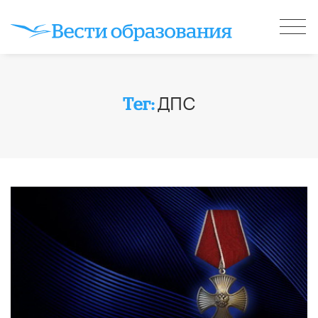
ДПС
Тег: