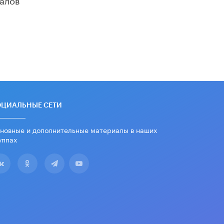
убрали запрет на иностранные
нейросети
22 ИЮНЯ /
BIG DATA
Рособрнадзор предупредил о трех
схемах мошенничества в период
сдачи ЕГЭ
19 ИЮНЯ /
ЕГЭ И ОГЭ
​Яндекс выпустил отчёт об
устойчивом развитии за 2025 год
ОЦИАЛЬНЫЕ СЕТИ
17 ИЮНЯ /
АНАЛИТИКА
новные и дополнительные материалы в наших
Московский выпускной на ВДНХ
соберет более 60 артистов
уппах
17 ИЮНЯ /
ГОРОДСКОЕ ОБРАЗОВАНИЕ
Названы лучшие российские вузы в
2026 году по версии RAEX
16 ИЮНЯ /
АНАЛИТИКА
В России предложили ввести
обязательные уроки каллиграфии в
детских садах