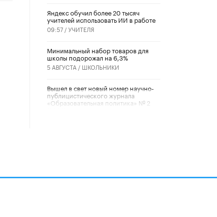
​Яндекс обучил более 20 тысяч
учителей использовать ИИ в работе
09:57 /
УЧИТЕЛЯ
Минимальный набор товаров для
школы подорожал на 6,3%
5 АВГУСТА /
ШКОЛЬНИКИ
Вышел в свет новый номер научно-
публицистического журнала
«Образовательная политика» № 2
(2026)
3 ИЮЛЯ /
АНОНС
Школьники и студенты Москвы
почтили память героев Великой
Отечественной войны
22 ИЮНЯ /
ГОРОДСКОЕ ОБРАЗОВАНИЕ
«Егор, давай во двор!»
22 ИЮНЯ /
АНОНС
алов
Из закона о регулировании ИИ