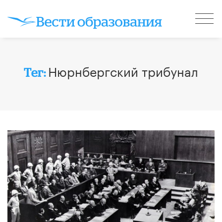
Нюрнбергский трибунал
Тег: