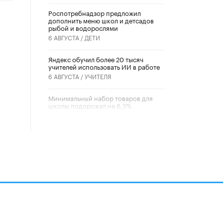
Роспотребнадзор предложил
дополнить меню школ и детсадов
рыбой и водорослями
6 АВГУСТА /
ДЕТИ
​Яндекс обучил более 20 тысяч
учителей использовать ИИ в работе
6 АВГУСТА /
УЧИТЕЛЯ
Минимальный набор товаров для
школы подорожал на 6,3%
5 АВГУСТА /
ШКОЛЬНИКИ
Вышел в свет новый номер научно-
публицистического журнала
«Образовательная политика» № 2
(2026)
3 ИЮЛЯ /
АНОНС
Школьники и студенты Москвы
почтили память героев Великой
Отечественной войны
22 ИЮНЯ /
ГОРОДСКОЕ ОБРАЗОВАНИЕ
алов