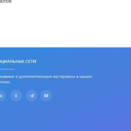
«Егор, давай во двор!»
22 ИЮНЯ /
АНОНС
Из закона о регулировании ИИ
убрали запрет на иностранные
нейросети
22 ИЮНЯ /
BIG DATA
Рособрнадзор предупредил о трех
схемах мошенничества в период
сдачи ЕГЭ
ОЦИАЛЬНЫЕ СЕТИ
19 ИЮНЯ /
ЕГЭ И ОГЭ
новные и дополнительные материалы в наших
​Яндекс выпустил отчёт об
уппах
устойчивом развитии за 2025 год
17 ИЮНЯ /
АНАЛИТИКА
Московский выпускной на ВДНХ
соберет более 60 артистов
17 ИЮНЯ /
ГОРОДСКОЕ ОБРАЗОВАНИЕ
Названы лучшие российские вузы в
2026 году по версии RAEX