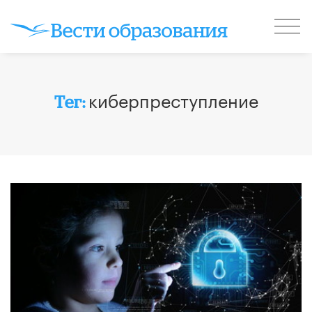
киберпреступление
Тег: