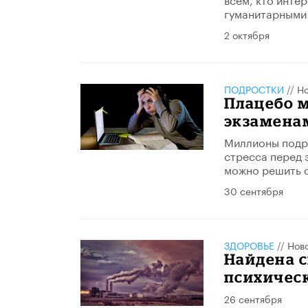
гуманитарными 
2 октября
ПОДРОСТКИ
//
Но
Плацебо 
экзамена
Миллионы подро
стресса перед 
можно решить 
30 сентября
ЗДОРОВЬЕ
//
Нов
Найдена с
психичес
26 сентября