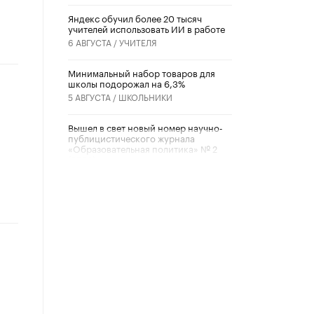
​Яндекс обучил более 20 тысяч
учителей использовать ИИ в работе
6 АВГУСТА /
УЧИТЕЛЯ
Минимальный набор товаров для
школы подорожал на 6,3%
5 АВГУСТА /
ШКОЛЬНИКИ
Вышел в свет новый номер научно-
публицистического журнала
«Образовательная политика» № 2
(2026)
3 ИЮЛЯ /
АНОНС
Школьники и студенты Москвы
почтили память героев Великой
Отечественной войны
22 ИЮНЯ /
ГОРОДСКОЕ ОБРАЗОВАНИЕ
«Егор, давай во двор!»
22 ИЮНЯ /
АНОНС
Из закона о регулировании ИИ