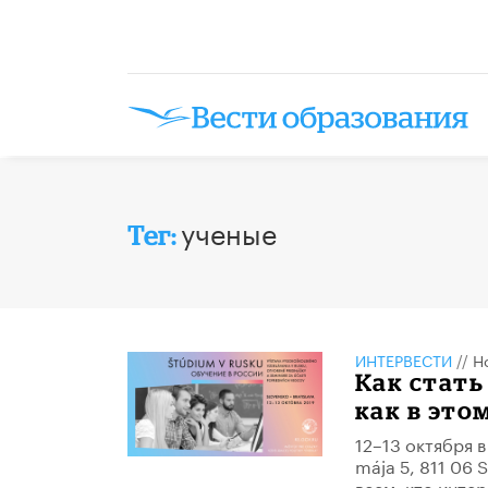
ученые
Тег:
ИНТЕРВЕСТИ
//
Н
Как стат
как в это
12–13 октября в
mája 5, 811 06
всем, кто инте