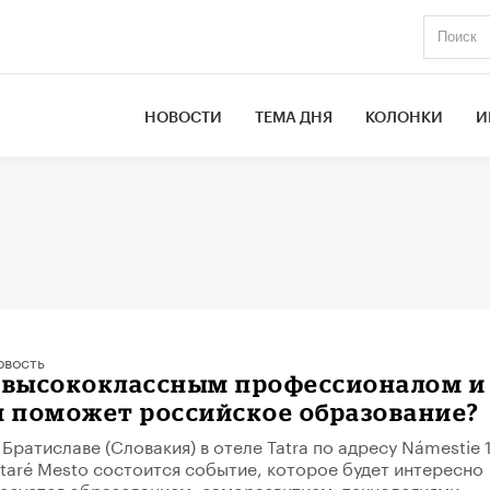
НОВОСТИ
ТЕМА ДНЯ
КОЛОНКИ
И
овость
ь высококлассным профессионалом и
м поможет российское образование?
 Братиславе (Словакия) в отеле Tatra по адресу Námestie 1
 Staré Mesto состоится событие, которое будет интересно
ресуется образованием, саморазвитием, технологиями,