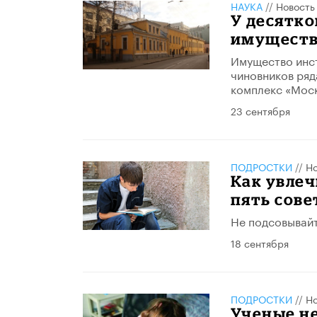
НАУКА
//
Новость
У десятко
имущест
Имущество инст
чиновников ряд
комплекс «Моск
23 сентября
ПОДРОСТКИ
//
Но
Как увлеч
пять сове
Не подсовывайт
18 сентября
ПОДРОСТКИ
//
Но
Ученые н