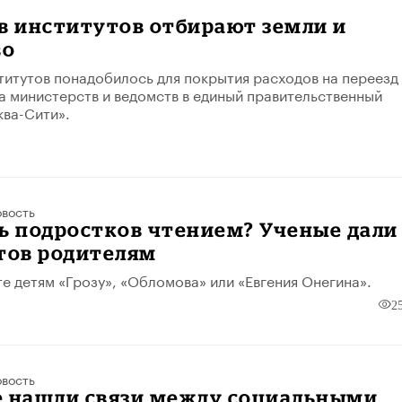
в институтов отбирают земли и
во
итутов понадобилось для покрытия расходов на переезд
а министерств и ведомств в единый правительственный
ва-Сити».
вость
ь подростков чтением? Ученые дали
тов родителям
е детям «Грозу», «Обломова» или «Евгения Онегина».
2
вость
е нашли связи между социальными