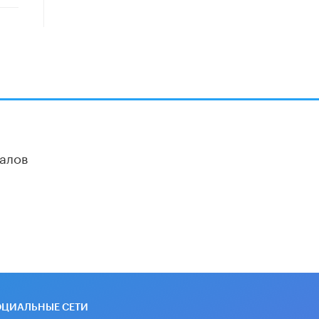
школьные учебники примеры
женщин-инженеров
5 ИЮНЯ /
УЧЕБНИКИ
Уличенный в списывании школьник
вернул себе призовое место на
олимпиаде через суд
5 ИЮНЯ /
ЧТО ПРОИСХОДИТ?
«Евгений Онегин» станет
обязательным для повторения в 10–
11-х классах
алов
4 ИЮНЯ /
КАЧЕСТВО ОБРАЗОВАНИЯ
В Общественной палате предложили
шить школьную форму с учетом
национальных традиций регионов
4 ИЮНЯ /
ШКОЛЬНИКИ
В Госдуме предложили ввести
онлайн-формат для апелляций ЕГЭ
3 ИЮНЯ /
ЕГЭ И ОГЭ
ОЦИАЛЬНЫЕ СЕТИ
​Яндекс выпустил бесплатный курс