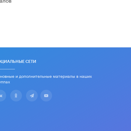
убрали запрет на иностранные
нейросети
22 ИЮНЯ /
BIG DATA
Рособрнадзор предупредил о трех
схемах мошенничества в период
сдачи ЕГЭ
19 ИЮНЯ /
ЕГЭ И ОГЭ
​Яндекс выпустил отчёт об
устойчивом развитии за 2025 год
ОЦИАЛЬНЫЕ СЕТИ
17 ИЮНЯ /
АНАЛИТИКА
новные и дополнительные материалы в наших
Московский выпускной на ВДНХ
соберет более 60 артистов
уппах
17 ИЮНЯ /
ГОРОДСКОЕ ОБРАЗОВАНИЕ
Названы лучшие российские вузы в
2026 году по версии RAEX
16 ИЮНЯ /
АНАЛИТИКА
В России предложили ввести
обязательные уроки каллиграфии в
детских садах