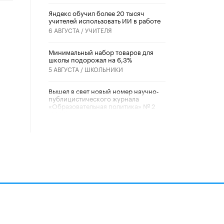
​Яндекс обучил более 20 тысяч
учителей использовать ИИ в работе
6 АВГУСТА /
УЧИТЕЛЯ
Минимальный набор товаров для
школы подорожал на 6,3%
5 АВГУСТА /
ШКОЛЬНИКИ
Вышел в свет новый номер научно-
публицистического журнала
«Образовательная политика» № 2
(2026)
3 ИЮЛЯ /
АНОНС
Школьники и студенты Москвы
почтили память героев Великой
Отечественной войны
22 ИЮНЯ /
ГОРОДСКОЕ ОБРАЗОВАНИЕ
«Егор, давай во двор!»
22 ИЮНЯ /
АНОНС
алов
Из закона о регулировании ИИ