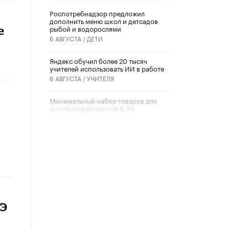
Роспотребнадзор предложил
дополнить меню школ и детсадов
рыбой и водорослями
е
6 АВГУСТА /
ДЕТИ
​Яндекс обучил более 20 тысяч
учителей использовать ИИ в работе
6 АВГУСТА /
УЧИТЕЛЯ
Минимальный набор товаров для
школы подорожал на 6,3%
5 АВГУСТА /
ШКОЛЬНИКИ
Вышел в свет новый номер научно-
публицистического журнала
«Образовательная политика» № 2
(2026)
3 ИЮЛЯ /
АНОНС
Школьники и студенты Москвы
почтили память героев Великой
ГЭ
Отечественной войны
22 ИЮНЯ /
ГОРОДСКОЕ ОБРАЗОВАНИЕ