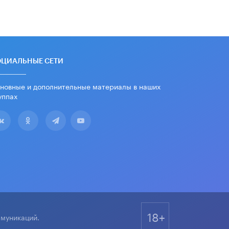
16 ИЮНЯ /
АНАЛИТИКА
В России предложили ввести
обязательные уроки каллиграфии в
детских садах
11 ИЮНЯ /
ВОСПИТАНИЕ
ОЦИАЛЬНЫЕ СЕТИ
​Как будущие реставраторы –
новные и дополнительные материалы в наших
студенты столичного колледжа,
помогают восстанавливать
уппах
культурные и исторические объекты
11 ИЮНЯ /
ГОРОДСКОЕ ОБРАЗОВАНИЕ
​Почти 50 новых объектов
образования открыли в этом
учебном году в Москве
10 ИЮНЯ /
ГОРОДСКОЕ ОБРАЗОВАНИЕ
Госдума приняла закон о детских
SIM-картах
10 ИЮНЯ /
ДЕТИ
18+
ммуникаций.
Глава СПЧ предложил вернуть в