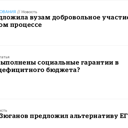
ЗОВАНИЯ
//
Новость
дложила вузам добровольное участи
ом процессе
татья
выполнены социальные гарантии в
 дефицитного бюджета?
ость
 Зюганов предложил альтернативу Е