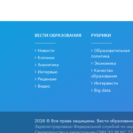
ВЕСТИ ОБРАЗОВАНИЯ
РУБРИКИ
Новости
Образовательная
политика
Колонки
Экономика
Аналитика
Качество
Интервью
образования
Рецензии
Интервести
Видео
Big data
2026 © Все права защищены. Вести образовани
Зарегистрировано Федеральной службой по над
Свидетельство о регистрации СМИ ЭЛ № ФС 77-