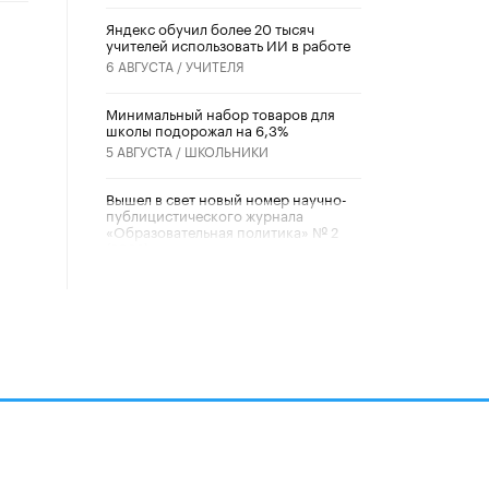
​Яндекс обучил более 20 тысяч
учителей использовать ИИ в работе
6 АВГУСТА /
УЧИТЕЛЯ
Минимальный набор товаров для
школы подорожал на 6,3%
5 АВГУСТА /
ШКОЛЬНИКИ
Вышел в свет новый номер научно-
публицистического журнала
«Образовательная политика» № 2
(2026)
3 ИЮЛЯ /
АНОНС
Школьники и студенты Москвы
почтили память героев Великой
Отечественной войны
22 ИЮНЯ /
ГОРОДСКОЕ ОБРАЗОВАНИЕ
«Егор, давай во двор!»
22 ИЮНЯ /
АНОНС
алов
Из закона о регулировании ИИ