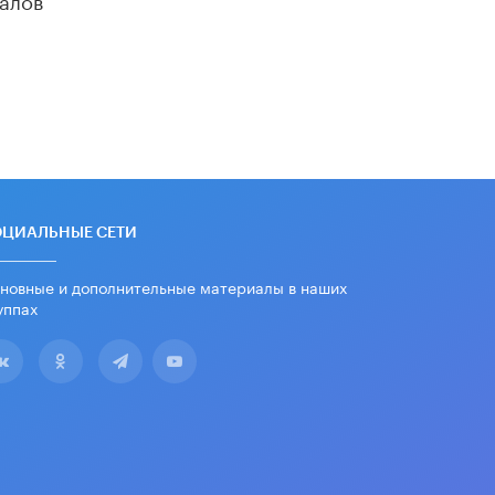
убрали запрет на иностранные
нейросети
22 ИЮНЯ /
BIG DATA
Рособрнадзор предупредил о трех
схемах мошенничества в период
сдачи ЕГЭ
19 ИЮНЯ /
ЕГЭ И ОГЭ
​Яндекс выпустил отчёт об
устойчивом развитии за 2025 год
ОЦИАЛЬНЫЕ СЕТИ
17 ИЮНЯ /
АНАЛИТИКА
новные и дополнительные материалы в наших
Московский выпускной на ВДНХ
соберет более 60 артистов
уппах
17 ИЮНЯ /
ГОРОДСКОЕ ОБРАЗОВАНИЕ
Названы лучшие российские вузы в
2026 году по версии RAEX
16 ИЮНЯ /
АНАЛИТИКА
В России предложили ввести
обязательные уроки каллиграфии в
детских садах