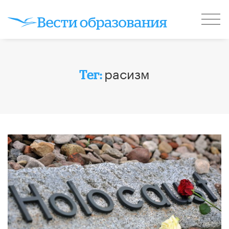
расизм
Тег: