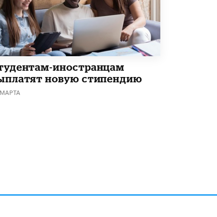
4 ИЮНЯ /
КАЧЕСТВО ОБРАЗОВАНИЯ
В Общественной палате предложили
шить школьную форму с учетом
национальных традиций регионов
4 ИЮНЯ /
ШКОЛЬНИКИ
тудентам-иностранцам
В Госдуме предложили ввести онлайн-
формат для апелляций ЕГЭ
ыплатят новую стипендию
3 ИЮНЯ /
ЕГЭ И ОГЭ
 МАРТА
​Яндекс выпустил бесплатный курс по
защите от ИИ-мошенничества
2 ИЮНЯ /
BIG DATA
В России начнут применять новые
подходы к разрешению конфликтов в
школах
2 ИЮНЯ /
ПОДРОСТКИ
Академик РАН предупредил, что
ChatGPT отучит школьников думать
1 ИЮНЯ /
ШКОЛЬНИКИ