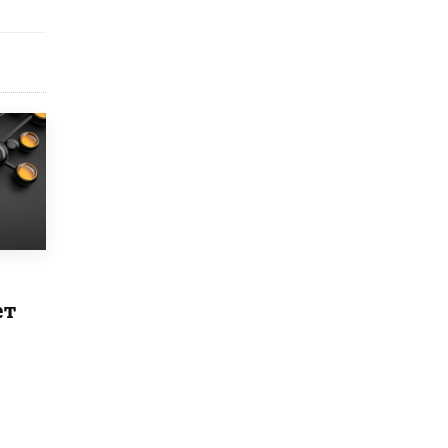
​Яндекс выпустил отчёт об устойчивом
развитии за 2025 год
17 ИЮНЯ /
АНАЛИТИКА
Московский выпускной на ВДНХ
соберет более 60 артистов
17 ИЮНЯ /
ГОРОДСКОЕ ОБРАЗОВАНИЕ
Названы лучшие российские вузы в
2026 году по версии RAEX
16 ИЮНЯ /
АНАЛИТИКА
В России предложили ввести
обязательные уроки каллиграфии в
детских садах
11 ИЮНЯ /
ВОСПИТАНИЕ
ет
​Как будущие реставраторы – студенты
столичного колледжа, помогают
восстанавливать культурные и
исторические объекты
11 ИЮНЯ /
ГОРОДСКОЕ ОБРАЗОВАНИЕ
​Почти 50 новых объектов образования