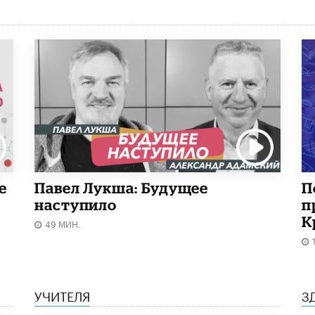
е
Павел Лукша: Будущее
П
наступило
п
К
49 МИН.
УЧИТЕЛЯ
З