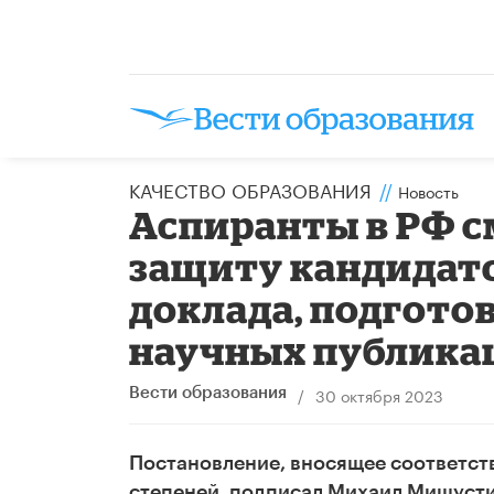
КАЧЕСТВО ОБРАЗОВАНИЯ
//
Новость
Аспиранты в РФ с
защиту кандидатс
доклада, подгото
научных публика
/
30 октября 2023
Вести образования
Постановление, вносящее соответст
степеней, подписал Михаил Мишусти