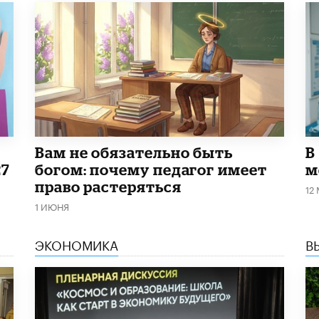
​Вам не обязательно быть
В
27
богом: почему педагог имеет
м
право растеряться
12
1 ИЮНЯ
ЭКОНОМИКА
В