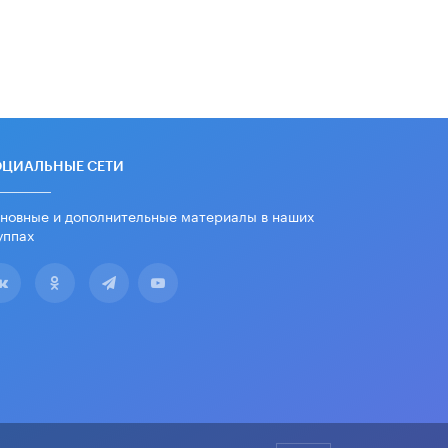
образования открыли в этом
учебном году в Москве
10 ИЮНЯ /
ГОРОДСКОЕ ОБРАЗОВАНИЕ
Госдума приняла закон о детских
SIM-картах
10 ИЮНЯ /
ДЕТИ
Глава СПЧ предложил вернуть в
ОЦИАЛЬНЫЕ СЕТИ
школы устные переходные экзамены
9 ИЮНЯ /
КАЧЕСТВО ОБРАЗОВАНИЯ
новные и дополнительные материалы в наших
уппах
​Объединяя дошкольный мир
8 ИЮНЯ /
АНОНС
«Сколково» и ГК «Просвещение»
анонсировали запуск акселератора
технологических решений для всех
уровней образования
8 ИЮНЯ /
ЧТО ПРОИСХОДИТ?
Рособрнадзор ответил на жалобы
школьников на ошибки в ЕГЭ по