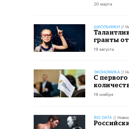
20 марта
ШКОЛЬНИКИ
//
Н
Талантли
гранты от
19 августа
ЭКОНОМИКА
//
Н
С первого
количеств
19 ноября
BIG DATA
//
Новос
Российски