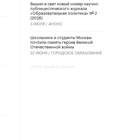
Вышел в свет новый номер научно-
публицистического журнала
«Образовательная политика» № 2
(2026)
3 ИЮЛЯ /
АНОНС
Школьники и студенты Москвы
почтили память героев Великой
Отечественной войны
22 ИЮНЯ /
ГОРОДСКОЕ ОБРАЗОВАНИЕ
«Егор, давай во двор!»
22 ИЮНЯ /
АНОНС
Из закона о регулировании ИИ
убрали запрет на иностранные
нейросети
22 ИЮНЯ /
BIG DATA
Рособрнадзор предупредил о трех
схемах мошенничества в период
сдачи ЕГЭ
19 ИЮНЯ /
ЕГЭ И ОГЭ