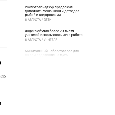
Роспотребнадзор предложил
дополнить меню школ и детсадов
рыбой и водорослями
6 АВГУСТА /
ДЕТИ
​Яндекс обучил более 20 тысяч
учителей использовать ИИ в работе
6 АВГУСТА /
УЧИТЕЛЯ
Минимальный набор товаров для
школы подорожал на 6,3%
5 АВГУСТА /
ШКОЛЬНИКИ
м
Вышел в свет новый номер научно-
публицистического журнала
3395
«Образовательная политика» № 2
(2026)
3 ИЮЛЯ /
АНОНС
Школьники и студенты Москвы
почтили память героев Великой
е
Отечественной войны
22 ИЮНЯ /
ГОРОДСКОЕ ОБРАЗОВАНИЕ