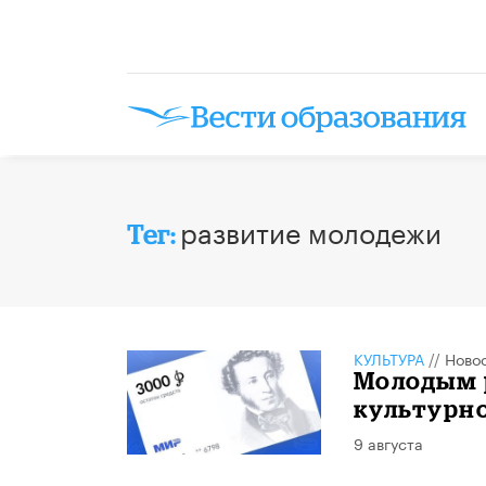
развитие молодежи
Тег:
КУЛЬТУРА
//
Ново
Молодым р
культурн
9 августа