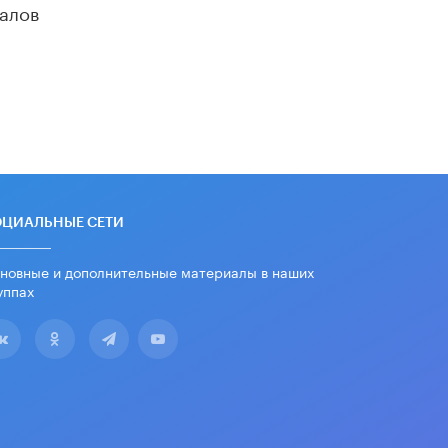
алов
убрали запрет на иностранные
нейросети
22 ИЮНЯ /
BIG DATA
Рособрнадзор предупредил о трех
схемах мошенничества в период
сдачи ЕГЭ
19 ИЮНЯ /
ЕГЭ И ОГЭ
​Яндекс выпустил отчёт об
устойчивом развитии за 2025 год
17 ИЮНЯ /
АНАЛИТИКА
ОЦИАЛЬНЫЕ СЕТИ
Московский выпускной на ВДНХ
новные и дополнительные материалы в наших
соберет более 60 артистов
уппах
17 ИЮНЯ /
ГОРОДСКОЕ ОБРАЗОВАНИЕ
Названы лучшие российские вузы в
2026 году по версии RAEX
16 ИЮНЯ /
АНАЛИТИКА
В России предложили ввести
обязательные уроки каллиграфии в
детских садах