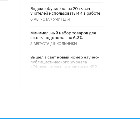
​Яндекс обучил более 20 тысяч
учителей использовать ИИ в работе
6 АВГУСТА /
УЧИТЕЛЯ
Минимальный набор товаров для
школы подорожал на 6,3%
5 АВГУСТА /
ШКОЛЬНИКИ
Вышел в свет новый номер научно-
публицистического журнала
«Образовательная политика» № 2
(2026)
3 ИЮЛЯ /
АНОНС
Школьники и студенты Москвы
почтили память героев Великой
Отечественной войны
22 ИЮНЯ /
ГОРОДСКОЕ ОБРАЗОВАНИЕ
«Егор, давай во двор!»
22 ИЮНЯ /
АНОНС
Из закона о регулировании ИИ