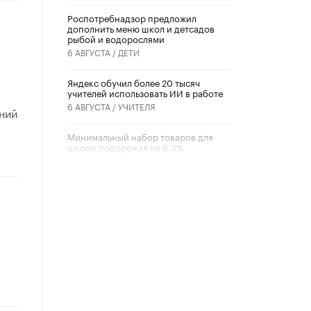
Роспотребнадзор предложил
дополнить меню школ и детсадов
рыбой и водорослями
6 АВГУСТА /
ДЕТИ
​Яндекс обучил более 20 тысяч
учителей использовать ИИ в работе
6 АВГУСТА /
УЧИТЕЛЯ
ний
Минимальный набор товаров для
школы подорожал на 6,3%
5 АВГУСТА /
ШКОЛЬНИКИ
Вышел в свет новый номер научно-
публицистического журнала
«Образовательная политика» № 2
(2026)
3 ИЮЛЯ /
АНОНС
Школьники и студенты Москвы
почтили память героев Великой
Отечественной войны
22 ИЮНЯ /
ГОРОДСКОЕ ОБРАЗОВАНИЕ