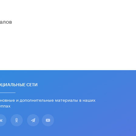
дипломы только из-за не
пройденного антиплагиата
5 ИЮНЯ /
ЧТО ПРОИСХОДИТ?
алов
Минпросвещения просят добавить в
школьные учебники примеры
женщин-инженеров
5 ИЮНЯ /
УЧЕБНИКИ
Уличенный в списывании школьник
вернул себе призовое место на
олимпиаде через суд
5 ИЮНЯ /
ЧТО ПРОИСХОДИТ?
«Евгений Онегин» станет
ОЦИАЛЬНЫЕ СЕТИ
обязательным для повторения в 10–
11-х классах
4 ИЮНЯ /
КАЧЕСТВО ОБРАЗОВАНИЯ
новные и дополнительные материалы в наших
уппах
В Общественной палате предложили
шить школьную форму с учетом
национальных традиций регионов
4 ИЮНЯ /
ШКОЛЬНИКИ