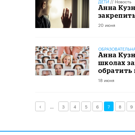
ДЕТИ
//
Новость
Анна Кузн
закрепит
20 июня
ОБРАЗОВАТЕЛЬН
Анна Кузн
школах за
обратить
18 июня
Назад
...
3
4
5
6
7
8
9