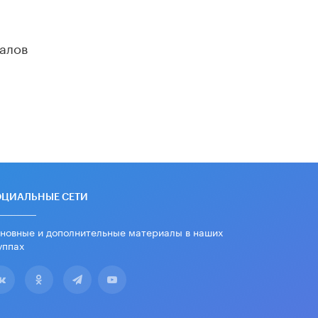
дипломы только из-за не
пройденного антиплагиата
5 ИЮНЯ /
ЧТО ПРОИСХОДИТ?
алов
Минпросвещения просят добавить в
школьные учебники примеры
женщин-инженеров
5 ИЮНЯ /
УЧЕБНИКИ
Уличенный в списывании школьник
вернул себе призовое место на
олимпиаде через суд
5 ИЮНЯ /
ЧТО ПРОИСХОДИТ?
«Евгений Онегин» станет
ОЦИАЛЬНЫЕ СЕТИ
обязательным для повторения в 10–
11-х классах
4 ИЮНЯ /
КАЧЕСТВО ОБРАЗОВАНИЯ
новные и дополнительные материалы в наших
уппах
В Общественной палате предложили
шить школьную форму с учетом
национальных традиций регионов
4 ИЮНЯ /
ШКОЛЬНИКИ