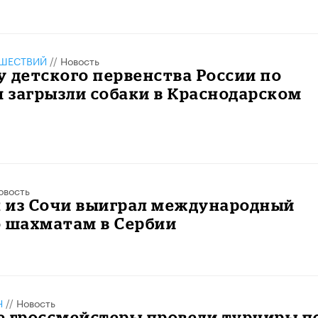
ШЕСТВИЙ
//
Новость
 детского первенства России по
 загрызли собаки в Краснодарском
овость
 из Сочи выиграл международный
о шахматам в Сербии
Н
//
Новость
е гроссмейстеры провели турниры п