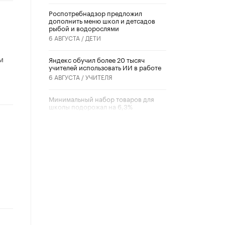
Роспотребнадзор предложил
дополнить меню школ и детсадов
рыбой и водорослями
6 АВГУСТА /
ДЕТИ
м
​Яндекс обучил более 20 тысяч
учителей использовать ИИ в работе
6 АВГУСТА /
УЧИТЕЛЯ
Минимальный набор товаров для
школы подорожал на 6,3%
5 АВГУСТА /
ШКОЛЬНИКИ
Вышел в свет новый номер научно-
публицистического журнала
«Образовательная политика» № 2
(2026)
3 ИЮЛЯ /
АНОНС
Школьники и студенты Москвы
почтили память героев Великой
Отечественной войны
22 ИЮНЯ /
ГОРОДСКОЕ ОБРАЗОВАНИЕ